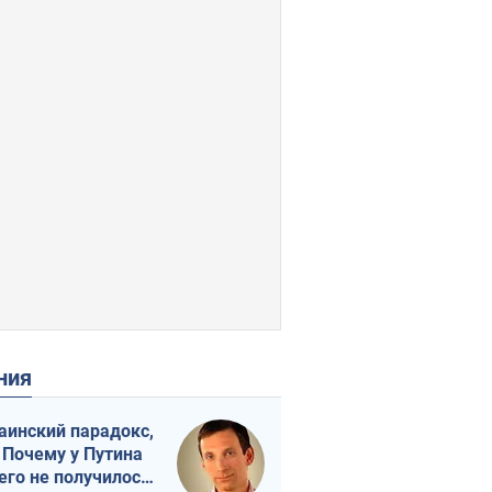
ения
аинский парадокс,
 Почему у Путина
его не получилось