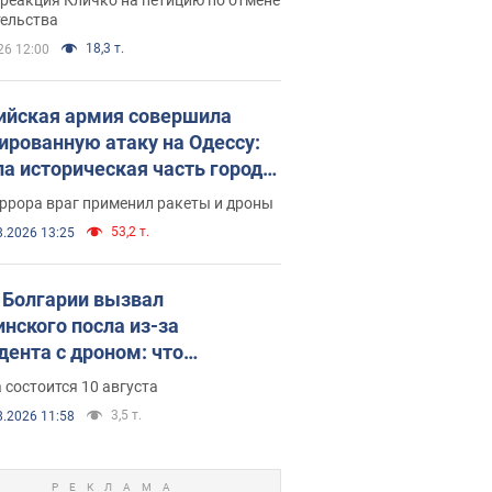
скреба "московского
тельства
ющего"
18,3 т.
26 12:00
ийская армия совершила
ированную атаку на Одессу:
ла историческая часть города,
 пострадавшие. Фото и видео
ррора враг применил ракеты и дроны
53,2 т.
8.2026 13:25
Болгарии вызвал
инского посла из-за
дента с дроном: что
зошло
 состоится 10 августа
3,5 т.
8.2026 11:58