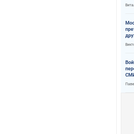
с У
Вита
Мос
пре
дру
зав
Викт
Кит
Вой
пер
СМИ
You
Паве