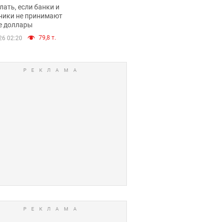
имают ли
лать, если банки и
нники и банки
ники не принимают
е доллары
е купюры
79,8 т.
26 02:20