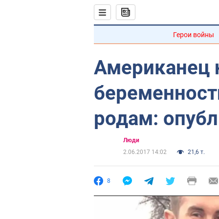
Герои войны
Американец 
беременности
родам: опуб
Люди
2.06.2017 14:02
21,6 т.
8