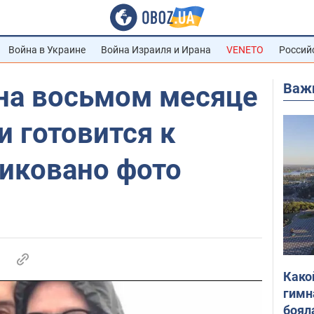
Война в Украине
Война Израиля и Ирана
VENETO
Россий
Важ
на восьмом месяце
 готовится к
ликовано фото
Како
гимн
боял