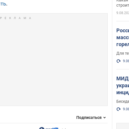
ить
.
небо
строи
веру
9.08.20
Росс
масс
горе
есть
Для те
9.0
МИД 
укра
инци
прои
Беседа
9.0
Подписаться