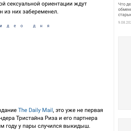
прин
ой сексуальной ориентации ждут
Что де
обме
обмен
ин из них забеременел.
стары
таки
9.08.20
идео дня
издание
The Daily Mail
, это уже не первая
ндера Тристайна Риза и его партнера
ом году у пары случился выкидыш.