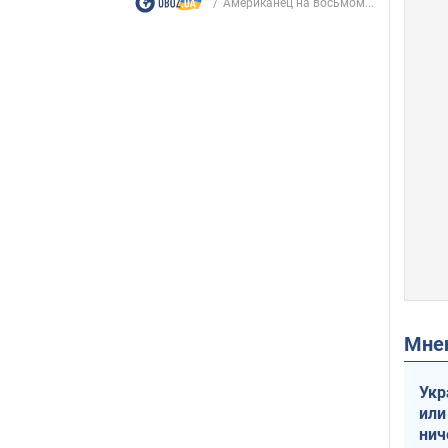
Американец на восьмом...
Мн
Укр
или
нич