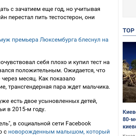
ть с зачатием еще год, но учитывая
йн перестал пить тестостерон, они
TO
 муж премьера Люксембурга блеснул на
чувствовал себя плохо и купил тест на
зался положительным. Ожидается, что
 через месяц. Как показало
ие, трансгендерная пара ждет мальчика.
 уже есть двое усыновленных детей,
ьи в 2015-м году.
Киев
80-м
ель", в социальной сети Facebook
киев
о с
новорожденным малышом, который
оста
Какая 