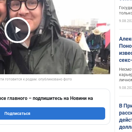
этом
Госуд
только
9.08.20
Play Video
Алек
Поно
изве
секс
как 
Несмо
карьер
лично
9.08.20
рсе главного – подпишитесь на Новини на
В Пр
расс
Подписаться
дейс
долл