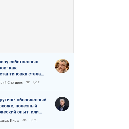
лену собственных
ов: как
стантиновка стала
вной идеологической
1,2 т.
рий Снегирев
ушкой для российских
упантов
рутинг: обновленный
похоже, полезный
жеский опыт, или
лектика
1,3 т.
сандр Кирш
бовательной трусости