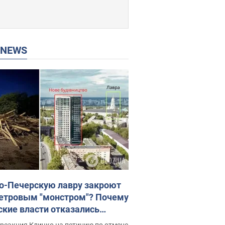
P NEWS
о-Печерскую лавру закроют
етровым "монстром"? Почему
ские власти отказались
новить строительство
реакция Кличко на петицию по отмене