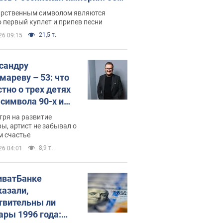
 не рассказывают в школе
арственным символом являются
 первый куплет и припев песни
21,5 т.
26 09:15
сандру
мареву – 53: что
стно о трех детях
-символа 90-х и
они выглядят
тря на развитие
ы, артист не забывал о
м счастье
8,9 т.
26 04:01
иватБанке
казали,
твительны ли
ары 1996 года: