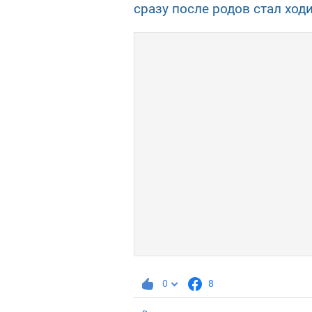
сразу после родов стал ход
0
8