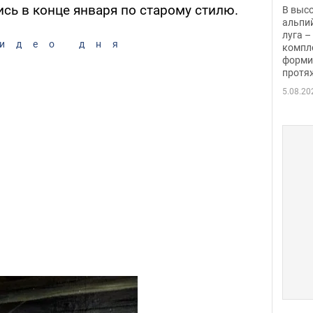
заби
сь в конце января по старому стилю.
В выс
альпи
луга –
идео дня
компл
форми
протяж
5.08.20