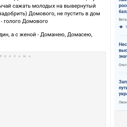
бычай сажать молодых на вывернутый
рос
бал
(задобрить) Домового, не пустить в дом
Вита
 - голого Домового
1
дин, а с женой - Доманею, Домасею,
Нес
выс
зна
Ольг
Зап
пут
укр
Леон