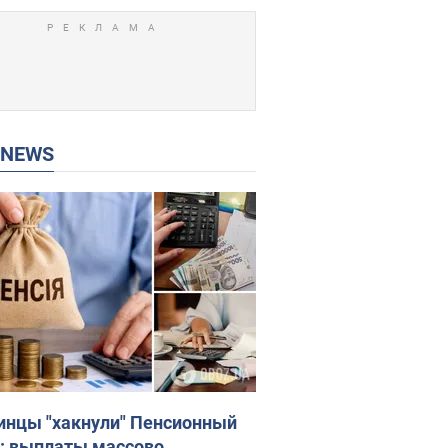
P NEWS
инцы "хакнули" Пенсионный
: выплаты массово