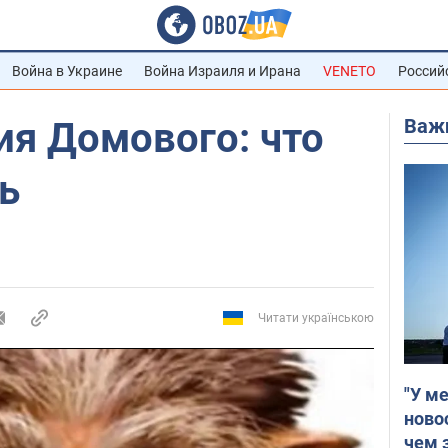
Война в Украине
Война Израиля и Ирана
VENETO
Россий
Важ
ия Домового: что
ь
Читати українською
"У м
ново
чем 