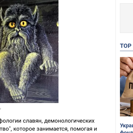
TO
фологии славян, демонологических
Укра
во", которое занимается, помогая и
фонд