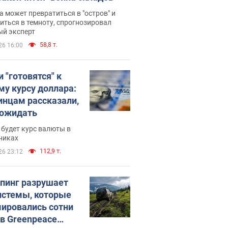
 может превратиться в "остров" и
иться в темноту, спрогнозировал
ый эксперт
58,8 т.
26 16:00
 "готовятся" к
му курсу доллара:
инцам рассказали,
 ожидать
будет курс валюты в
никах
112,9 т.
26 23:12
пинг разрушает
истемы, которые
ировались сотни
 в Greenpeace