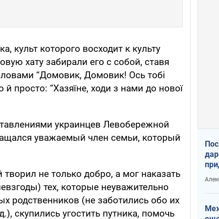
, культ которого восходит к культу
овую хату забирали его с собой, ставя
словами “Домовик, Домовик! Ось тобі
бо й просто: “Хазяїне, ходи з нами до нової
тавлениями украинцев Левобережной
ращался уважаемый член семьи, который
Пос
дар
при
творил не только добро, а мог наказать
Укр
Алек
 невзгоды) тех, которые неуважительно
ых родственников (не заботились обо их
Меж
д.), скупились угостить путника, помочь
еще