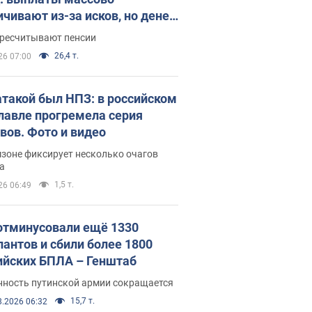
ичивают из-за исков, но денег
ватает
ересчитывают пенсии
26,4 т.
26 07:00
атакой был НПЗ: в российском
лавле прогремела серия
вов. Фото и видео
зоне фиксирует несколько очагов
а
1,5 т.
26 06:49
отминусовали ещё 1330
пантов и сбили более 1800
ийских БПЛА – Генштаб
нность путинской армии сокращается
15,7 т.
8.2026 06:32