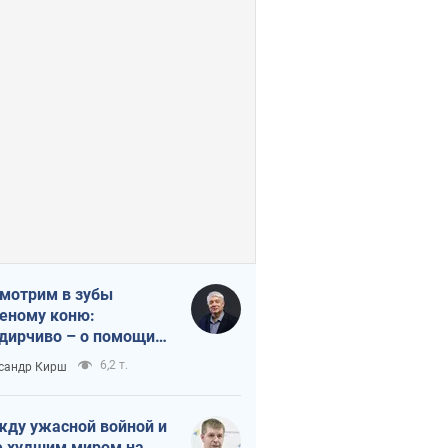
мотрим в зубы
еному коню:
дирчиво – о помощи
аине
6,2 т.
сандр Кирш
ду ужасной войной и
 худшим миром на