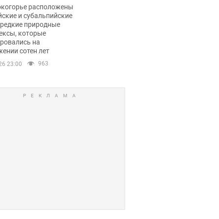
ли тревогу
окогорье расположены
йские и субальпийские
 редкие природные
ексы, которые
ровались на
ении сотен лет
963
26 23:00