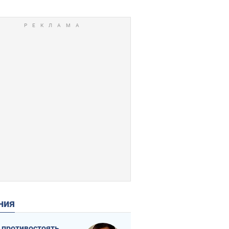
ения
 противостоять