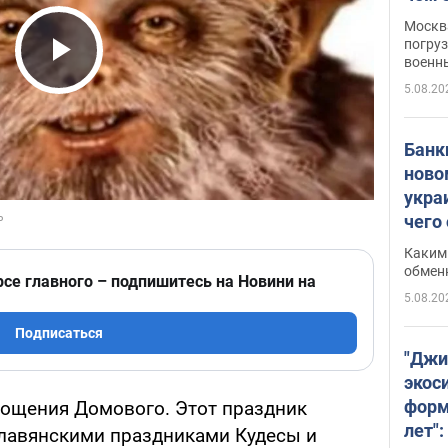
Москва
погруз
военн
Play Video
5.08.20
Банки
ново
укра
чего
Каким 
обмен
рсе главного – подпишитесь на Новини на
5.08.20
Подписаться
"Джи
экос
форм
гощения Домового. Этот праздник
лет":
лавянскими праздниками Кудесы и