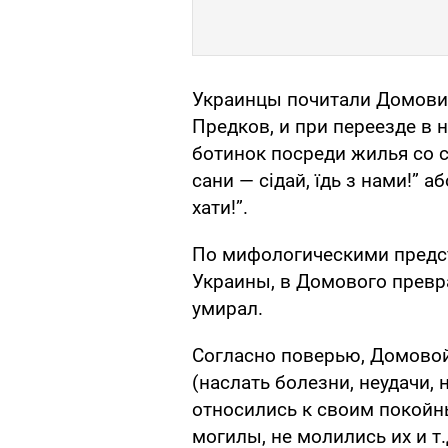
Украинцы почитали Домовика
Предков, и при переезде в н
ботинок посреди жилья со 
сани — сідай, їдь з нами!” а
хати!”.
По мифологическими предс
Украины, в Домового прев
умирал.
Согласно поверью, Домовой 
(наслать болезни, неудачи,
относились к своим покойн
могилы, не молились их и т.