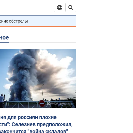
ские обстрелы
ное
еня для россиян плохие
сти": Селезнев предположил,
закончится "война складов"