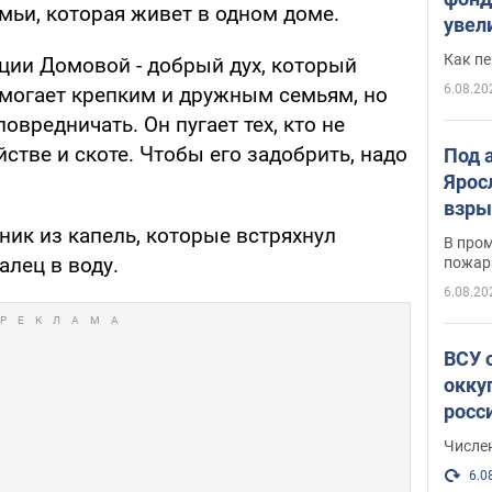
мьи, которая живет в одном доме.
увел
не х
Как п
иции Домовой - добрый дух, который
6.08.20
омогает крепким и дружным семьям, но
овредничать. Он пугает тех, кто не
стве и скоте. Чтобы его задобрить, надо
Под 
Ярос
взры
ник из капель, которые встряхнул
В пром
алец в воду.
пожар
6.08.20
ВСУ 
окку
росс
Числе
6.0