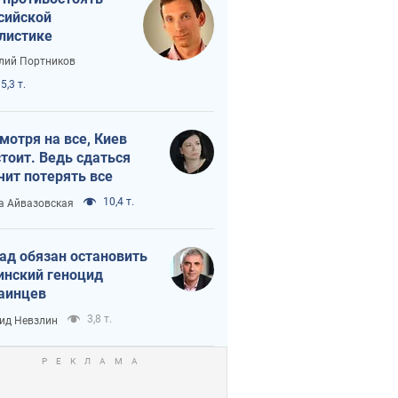
сийской
листике
лий Портников
5,3 т.
мотря на все, Киев
тоит. Ведь сдаться
чит потерять все
10,4 т.
а Айвазовская
ад обязан остановить
инский геноцид
аинцев
3,8 т.
ид Невзлин