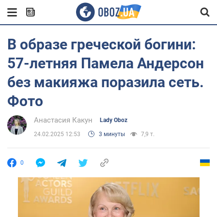
В образе греческой богини:
57-летняя Памела Андерсон
без макияжа поразила сеть.
Фото
Анастасия Какун
Lady Oboz
24.02.2025 12:53
3 минуты
7,9 т.
0