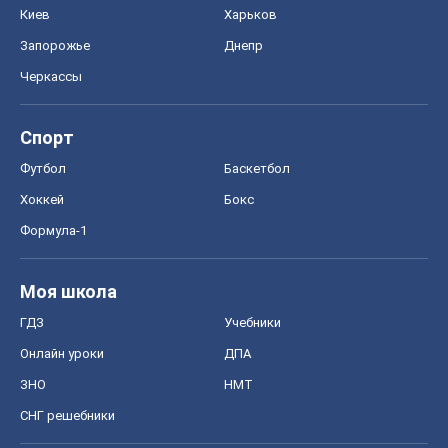
Киев
Харьков
Запорожье
Днепр
Черкассы
Спорт
Футбол
Баскетбол
Хоккей
Бокс
Формула-1
Моя школа
ГДЗ
Учебники
Онлайн уроки
ДПА
ЗНО
НМТ
СНГ решебники