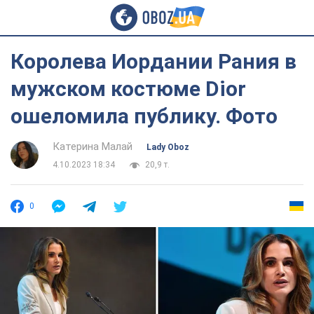
Королева Иордании Рания в
мужском костюме Dior
ошеломила публику. Фото
Катерина Малай
Lady Oboz
4.10.2023 18:34
20,9 т.
0