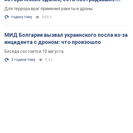
Фото и видео
Для террора враг применил ракеты и дроны
годину тому
54,6 т.
МИД Болгарии вызвал украинского посла из-за
инцидента с дроном: что произошло
Беседа состоится 10 августа
3 години тому
5,3 т.