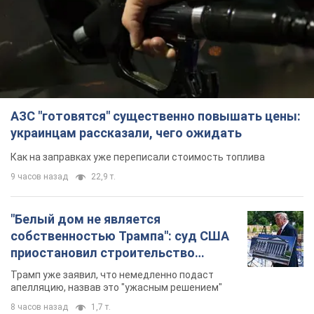
АЗС "готовятся" существенно повышать цены:
украинцам рассказали, чего ожидать
Как на заправках уже переписали стоимость топлива
9 часов назад
22,9 т.
"Белый дом не является
собственностью Трампа": суд США
приостановил строительство
бального зала стоимостью 400 млн
Трамп уже заявил, что немедленно подаст
долларов
апелляцию, назвав это "ужасным решением"
8 часов назад
1,7 т.