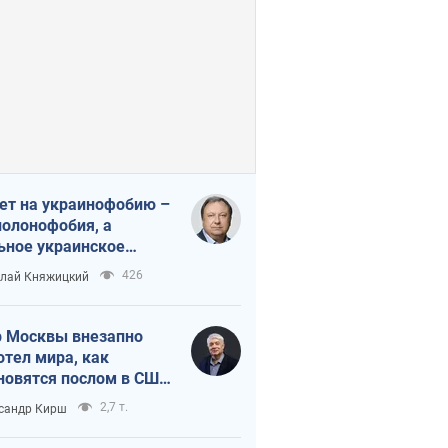
ет на украинофобию –
полонофобия, а
ьное украинское
ударство
426
лай Княжицкий
 Москвы внезапно
отел мира, как
новятся послом в США
овые украинские топ-
2,7 т.
сандр Кирш
тинги