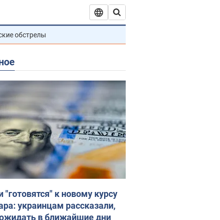
ские обстрелы
ное
и "готовятся" к новому курсу
ара: украинцам рассказали,
 ожидать в ближайшие дни