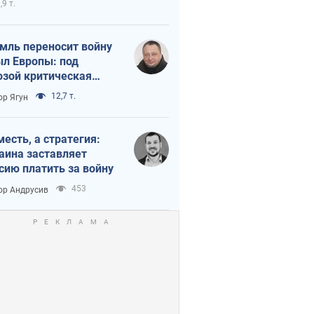
,9 т.
мль переносит войну
ыл Европы: под
озой критическая
истика
12,7 т.
ор Ягун
месть, а стратегия:
аина заставляет
сию платить за войну
453
ор Андрусив