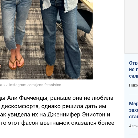
Отв
не 
сил
гос
Нико
ы Али Фачченды, раньше она не любила
Мэр
а дискомфорта, однако решила дать им
зах
как увидела их на Дженнифер Энистон и
ста
что этот фасон вьетнамок оказался более
и н
Алек
рей