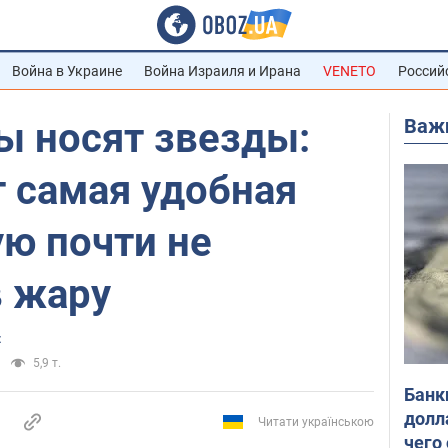
Война в Украине
Война Израиля и Ирана
VENETO
Россий
Важ
ы носят звезды:
 самая удобная
ую почти не
в жару
z
5,9 т.
Банк
долл
Читати українською
чего