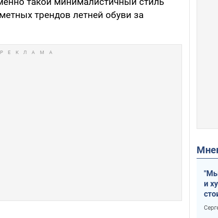
менно такой минималистичный стиль
метных трендов летней обуви за
Мн
"Мы
и х
сто
отч
Серг
рак