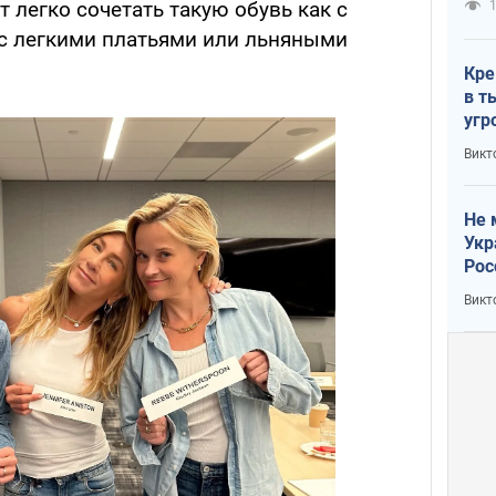
 легко сочетать такую обувь как с
1
 с легкими платьями или льняными
Кре
в т
угр
лог
Викт
Не 
Укр
Рос
Викт