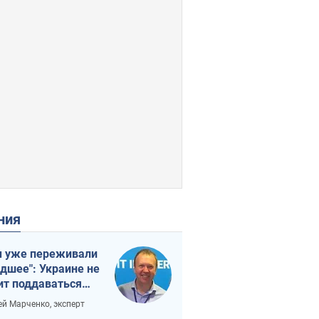
ения
 уже переживали
удшее": Украине не
ит поддаваться
аянию из-за
ей Марченко, эксперт
етного террора