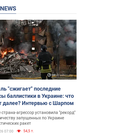
P NEWS
ль "сжигает" последние
сы баллистики в Украине: что
т далее? Интервью с Шарпом
 страна-агрессор установила "рекорд"
личеству запущенных по Украине
стических ракет
54,5 т.
26 07:00