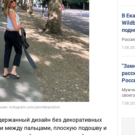
В Ек
Wildb
подн
Росси
7.08.20
"Зам
расс
Росс
Фото
Мужчи
своего
7.08.20
держанный дизайн без декоративных
и между пальцами, плоскую подошву и