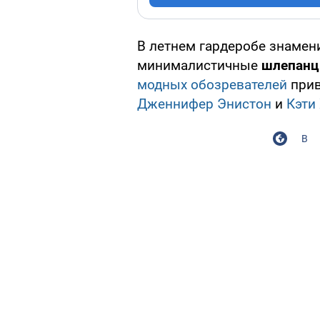
В летнем гардеробе знамен
минималистичные
шлепанц
модных обозревателей
прив
Дженнифер Энистон
и
Кэти
В