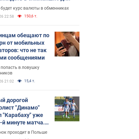
 будет курс валюты в обменниках
150,6 т.
26 22:58
инцам обещают по
грн от мобильных
аторов: что не так
ими сообщениями
 попасть в ловушку
ников
15,4 т.
26 21:02
й дорогой
олист "Динамо"
л "Карабаху" уже
0-й минуте матча.
о
нок проходит в Польше