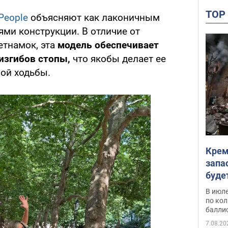
TO
People
объясняют как лаконичным
ями конструкции. В отличие от
етнамок, эта
модель обеспечивает
изгибов стопы,
что якобы делает ее
ной ходьбы.
Крем
запа
буде
В июле
по ко
балли
7.08.20