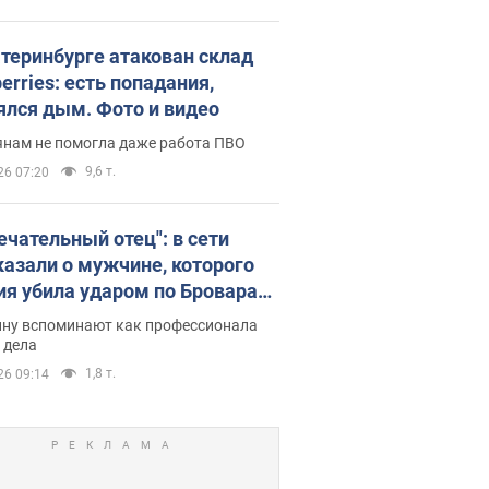
атеринбурге атакован склад
erries: есть попадания,
ялся дым. Фото и видео
янам не помогла даже работа ПВО
9,6 т.
26 07:20
ечательный отец": в сети
казали о мужчине, которого
ия убила ударом по Броварам.
ну вспоминают как профессионала
 дела
1,8 т.
26 09:14