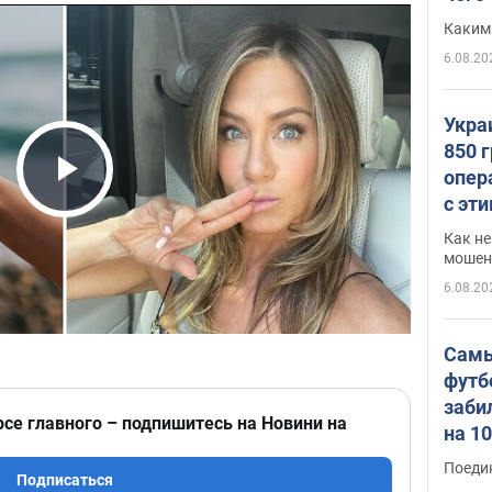
Каким
6.08.20
Укра
850 
опер
Play Video
с эт
Как не
мошен
6.08.20
Самы
футб
заби
рсе главного – подпишитесь на Новини на
на 1
Виде
Поеди
Подписаться