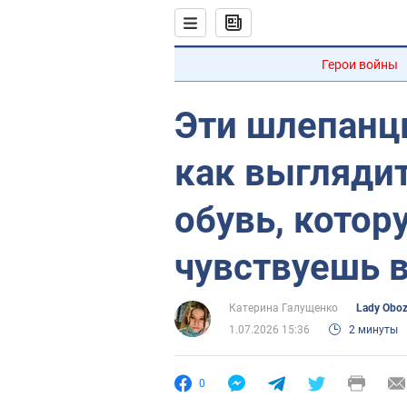
Герои войны
Эти шлепанц
как выглядит
обувь, котор
чувствуешь 
Катерина Галущенко
Lady Obo
1.07.2026 15:36
2 минуты
0