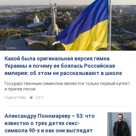
Государственным символом являются только первый куплет
и припев песни
годину тому
2,6 т.
Александру Пономареву – 53: что
известно о трех детях секс-
символа 90-х и как они выглядят
Несмотря на развитие карьеры, артист не
забывал о личном счастье
6 годин тому
6,8 т.
В ПриватБанке рассказали,
действительны ли доллары 1996
года: принимают ли обменники и
банки такие купюры
Что делать, если банки и обменники не
принимают старые доллары
8 годин тому
58,9 т.