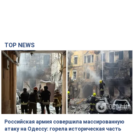
Российская армия совершила массированную
атаку на Одессу: горела историческая часть
города, есть пострадавшие. Фото и видео
Для террора враг применил ракеты и дроны
годину тому
25,9 т.
Депутаты взяли деньги из бюджета на аренду
элитных квартир в Киеве: кто из
парламентариев просил средства и где
поселился
Как работает особая социальная гарантия и кто ею
пользуется
3 години тому
48,7 т.