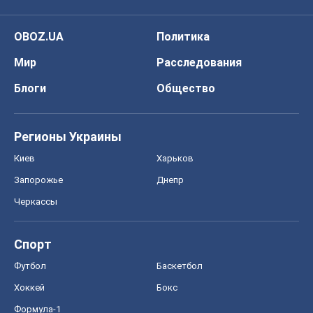
Черкассы
Спорт
Футбол
Баскетбол
Хоккей
Бокс
Формула-1
Моя школа
ГДЗ
Учебники
Онлайн уроки
ДПА
ЗНО
НМТ
СНГ решебники
Авто