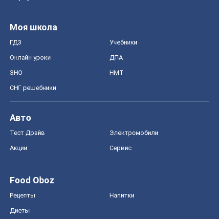
Тест Драйв
Электромобили
Акции
Сервис
Food Oboz
Рецепты
Напитки
Диеты
Экономика
Рынки и компании
Mакроэкономика
MedOboz
Новости медицины
MAMACLUB
Шоу