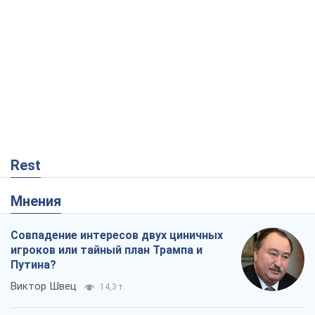
Мнения
Совпадение интересов двух циничных
игроков или тайный план Трампа и
Путина?
Виктор Швец
14,3 т.
Минск готовится к функционированию
в условиях масштабного военного
кризиса
Александр Левченко
18,6 т.
Ни оружия, ни людей: как Лукашенко
создает новую армию
Игар Тышкевич
15,8 т.