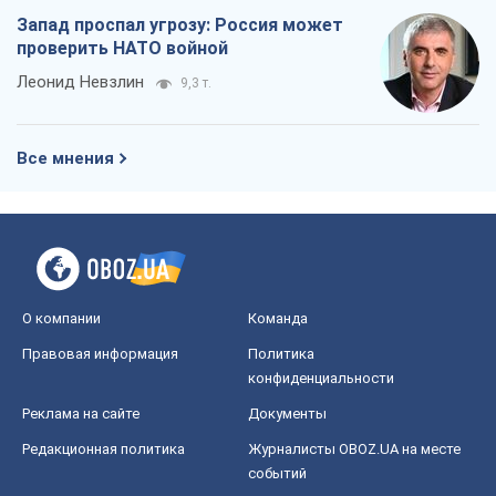
О компании
Команда
Правовая информация
Политика
конфиденциальности
Реклама на сайте
Документы
Редакционная политика
Журналисты OBOZ.UA на месте
событий
OBOZ.UA
Политика
Мир
Расследования
Блоги
Общество
Регионы Украины
Киев
Харьков
Запорожье
Днепр