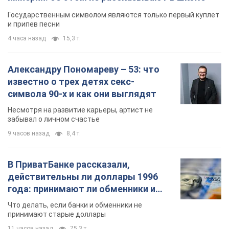
Государственным символом являются только первый куплет
и припев песни
4 часа назад
15,3 т.
Александру Пономареву – 53: что
известно о трех детях секс-
символа 90-х и как они выглядят
Несмотря на развитие карьеры, артист не
забывал о личном счастье
9 часов назад
8,4 т.
В ПриватБанке рассказали,
действительны ли доллары 1996
года: принимают ли обменники и
банки такие купюры
Что делать, если банки и обменники не
принимают старые доллары
11 часов назад
75,3 т.