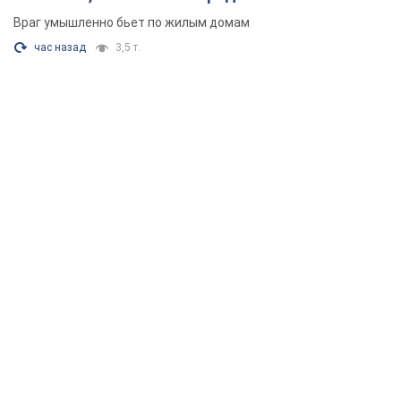
Российская армия обстреляла два соседних
многоэтажных дома в Харькове: двое
погибших, более 20 пострадавших
Враг умышленно бьет по жилым домам
час назад
3,5 т.