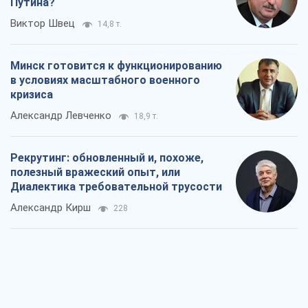
Совпадение интересов двух циничных
игроков или тайный план Трампа и
Путина?
Виктор Швец
14,8 т.
Минск готовится к функционированию
в условиях масштабного военного
кризиса
Александр Левченко
18,9 т.
Рекрутинг: обновленный и, похоже,
полезный вражеский опыт, или
Диалектика требовательной трусости
Александр Кирш
228