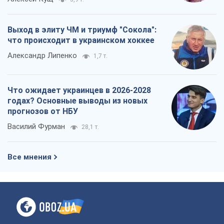
годах? Основные выводы из новых
прогнозов от НБУ
Василий Фурман
28,1 т.
Все мнения
О компании
Команда
Правовая информация
Политика
конфиденциальности
Реклама на сайте
Документы
Редакционная политика
Журналисты OBOZ.UA на месте
событий