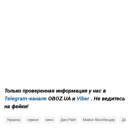
Только
проверенная информация у нас в
Telegram-канале
OBOZ.UA и
Viber
. Не ведитесь
на фейки!
Украина
сериал
кино
Джо Райт
Майкл Фассбендер
Джор