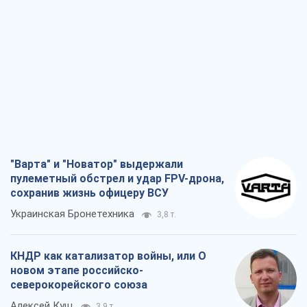
"Варта" и "Новатор" выдержали
пулеметный обстрел и удар FPV-дрона,
сохранив жизнь офицеру ВСУ
Украинская Бронетехника
3,8 т.
КНДР как катализатор войны, или О
новом этапе российско-
северокорейского союза
Алексей Кущ
3,9 т.
Выход в элиту ЧМ и триумф "Сокола":
что происходит в украинском хоккее
Александр Липенко
1,7 т.
Что ожидает украинцев в 2026-2028