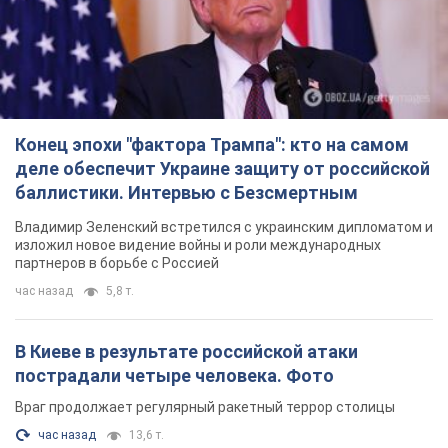
Владимир Зеленский встретился с украинским дипломатом и
изложил новое видение войны и роли международных
партнеров в борьбе с Россией
час назад
5,8 т.
В Киеве в результате российской атаки
пострадали четыре человека. Фото
Враг продолжает регулярный ракетный террор столицы
час назад
13,6 т.
Россияне атаковали дроном больницу в
Херсоне: пострадали медработницы
Всего пострадали четыре женщины, и они не единственные
раненые за сутки
8 часов назад
3,4 т.