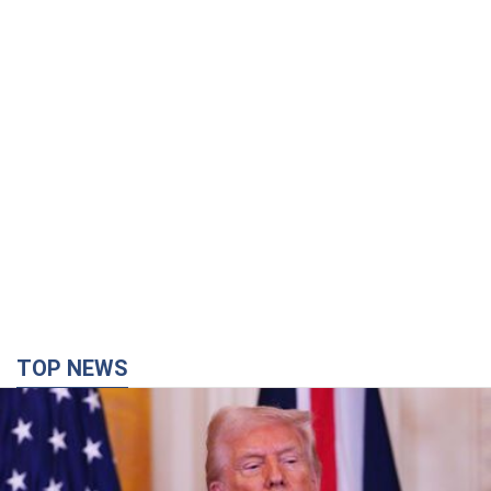
TOP NEWS
Конец эпохи "фактора Трампа": кто на самом
деле обеспечит Украине защиту от российской
баллистики. Интервью с Безсмертным