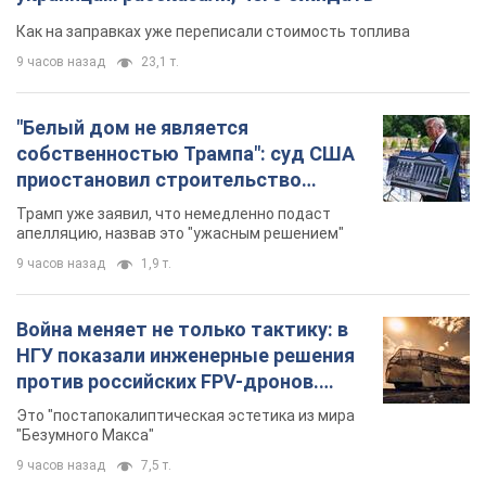
долларов
апелляцию, назвав это "ужасным решением"
9 часов назад
1,9 т.
Война меняет не только тактику: в
НГУ показали инженерные решения
против российских FPV-дронов.
Фото
Это "постапокалиптическая эстетика из мира
"Безумного Макса"
9 часов назад
7,5 т.