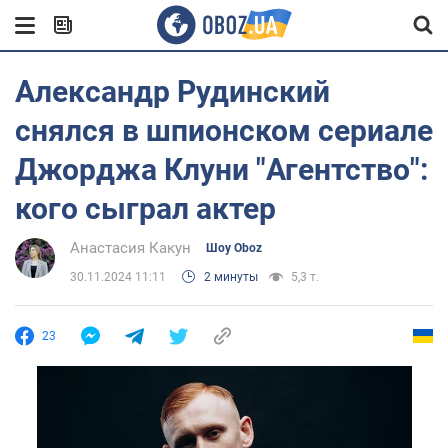
Александр Рудинский
снялся в шпионском сериале
Джорджа Клуни "Агентство":
кого сыграл актер
Анастасия Какун
Шоу Oboz
30.11.2024 11:11
2 минуты
5,3 т.
23