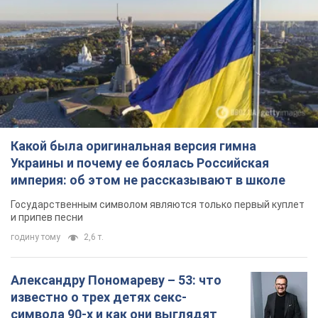
известно о трех детях секс-
символа 90-х и как они выглядят
Несмотря на развитие карьеры, артист не
забывал о личном счастье
6 годин тому
6,8 т.
В ПриватБанке рассказали,
действительны ли доллары 1996
года: принимают ли обменники и
банки такие купюры
Что делать, если банки и обменники не
принимают старые доллары
8 годин тому
58,8 т.