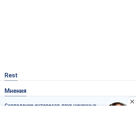
Виктор Швец
14,3 т.
Минск готовится к функционированию
в условиях масштабного военного
кризиса
Александр Левченко
18,6 т.
Ни оружия, ни людей: как Лукашенко
создает новую армию
Игар Тышкевич
15,7 т.