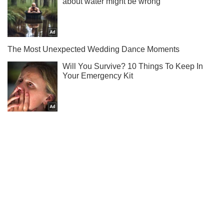
Подписывайся на наш Telegram . Получай только самое
важное!
Подписаться
Подписаться
Кино Oboz
Какие фильмы выйдут...
Важное