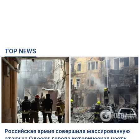
Российская армия совершила массированную
атаку на Одессу: горела историческая часть
города, есть пострадавшие. Фото и видео
Для террора враг применил ракеты и дроны
годину тому
25,7 т.
Депутаты взяли деньги из бюджета на аренду
элитных квартир в Киеве: кто из
парламентариев просил средства и где
поселился
Как работает особая социальная гарантия и кто ею
пользуется
3 години тому
48,7 т.
Российская армия обстреляла два соседних
многоэтажных дома в Харькове: двое
погибших, более 20 пострадавших