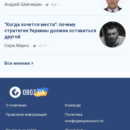
О компании
Команда
Правовая информация
Политика
конфиденциальности
Реклама на сайте
Документы
Редакционная политика
Журналисты OBOZ.UA на месте
событий
OBOZ.UA
Политика
Мир
Расследования
Блоги
Общество
Регионы Украины