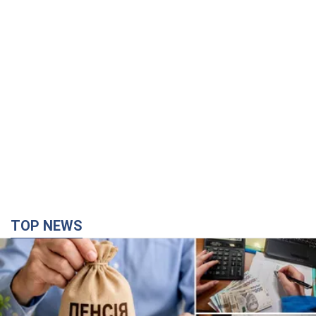
TOP NEWS
Украинцы "хакнули" Пенсионный фонд:
выплаты массово увеличивают из-за исков, но
денег не хватает
Как пересчитывают пенсии
годину тому
28,4 т.