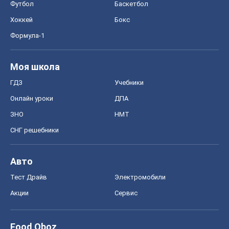
Авто
Тест Драйв
Электромобили
Акции
Сервис
Food Oboz
Рецепты
Напитки
Диеты
Экономика
Рынки и компании
Mакроэкономика
MedOboz
Новости медицины
MAMACLUB