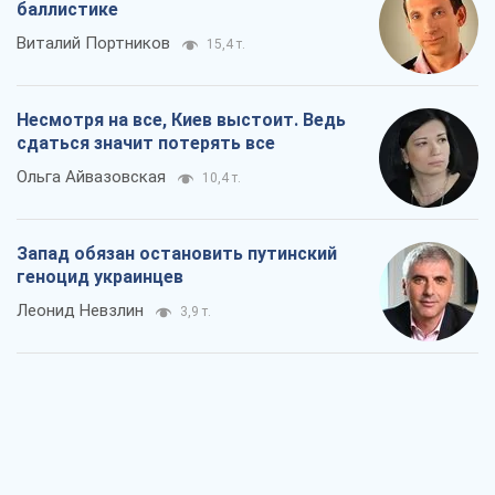
Леонид Невзлин
3,9 т.
Посмотрим в зубы дареному коню:
придирчиво – о помощи Украине
Александр Кирш
6,2 т.
Между ужасной войной и еще худшим