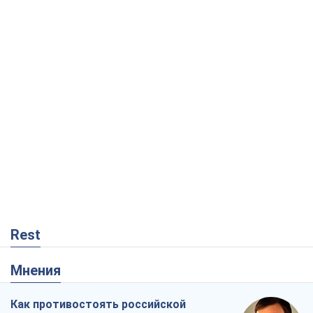
Rest
Мнения
Как противостоять российской
баллистике
Виталий Портников
15,4 т.
Несмотря на все, Киев выстоит. Ведь
сдаться значит потерять все
Ольга Айвазовская
10,4 т.
Запад обязан остановить путинский
геноцид украинцев