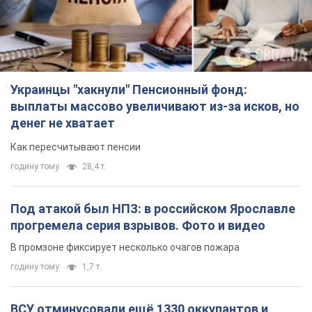
Под атакой был НПЗ: в российском Ярославле
прогремела серия взрывов. Фото и видео
В промзоне фиксирует несколько очагов пожара
годину тому
1,7 т.
ВСУ отминусовали ещё 1330 оккупантов и
сбили более 1800 российских БПЛА – Генштаб
Численность путинской армии сокращается
2 години тому
15,7 т.