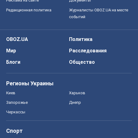
Киев
Харьков
Запорожье
Днепр
Черкассы
Спорт
Футбол
Баскетбол
Хоккей
Бокс
Формула-1
Моя школа
ГДЗ
Учебники
Онлайн уроки
ДПА
ЗНО
НМТ
СНГ решебники