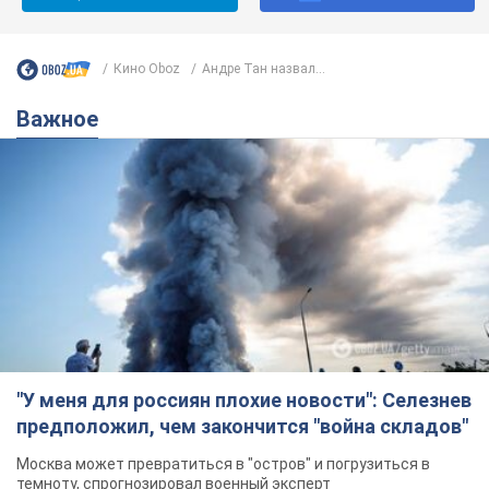
"У меня для россиян плохие новости": Селезнев
предположил, чем закончится "война складов"
Москва может превратиться в "остров" и погрузиться в
темноту, спрогнозировал военный эксперт
5.08.2026 16:00
58,9 т.
Банки "готовятся" к новому курсу
доллара: украинцам рассказали,
чего ожидать
Каким будет курс валюты в обменниках
9 годин тому
113,3 т.
"Джипинг разрушает экосистемы,
которые формировались сотни