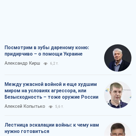
миром на условиях агрессора, или
Безысходность – тоже оружие России
Алексей Копытько
5,6 т.
Лестница эскалации войны: к чему нам
нужно готовиться
Андрей Шевчишин
6,6 т.
"Когда хочется мести": почему
стратегия Украины должна оставаться
другой
Серж Марко
7,1 т.
Все мнения