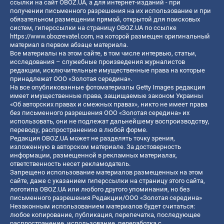
ссылки на сайт OBOZ.UA, а для интернет-изданий - при
получении письменного разрешения на их использование и при
обязательном размещении прямой, открытой для поисковых
систем, гиперссылки на страницу OBOZ.UA по ссылке
https://www.obozrevatel.com
, на которой размещен оригинальный
материал в первом абзаце материала.
Все материалы на этом сайте, в том числе интервью, статьи,
исследования – служебные произведения журналистов
редакции, исключительные имущественные права на которые
принадлежат ООО «Золотая середина».
На все опубликованные фотоматериалы Getty Images редакция
имеет имущественные права, защищаемые законом Украины
«Об авторских правах и смежных правах», никто не имеет права
без письменного разрешения ООО «Золотая середина» их
использовать, они не подлежат дальнейшему воспроизводству,
переводу, распространению в любой форме.
Редакция OBOZ.UA может не разделять точку зрения,
изложенную в авторском материале. За достоверность
информации, размещенной в рекламных материалах,
ответственность несет рекламодатель.
Запрещено использование материалов размещенных на этом
сайте, даже с указанием гиперссылки на страницу этого сайта,
логотипа OBOZ.UA или любого другого упоминания, но без
письменного разрешения Редакции/ООО «Золотая середина»
Незаконным использованием материалов будет считаться:
любое копирование, публикация, перепечатка, последующее
распространение, использование, переработка с