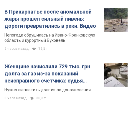
В Прикарпатье после аномальной
жары прошел сильный ливень:
дороги превратились в реки. Видео
Непогода обрушилась на Ивано-Франковскую
область и курортный Буковель
9 часов назад
19,5 т.
Женщине начислили 729 тыс. грн
долга за газ из-за показаний
неисправного счетчика: судья
вынес неожиданное решение
Нужно ли платить долг из-за доначисления
3 часа назад
30,3 т.