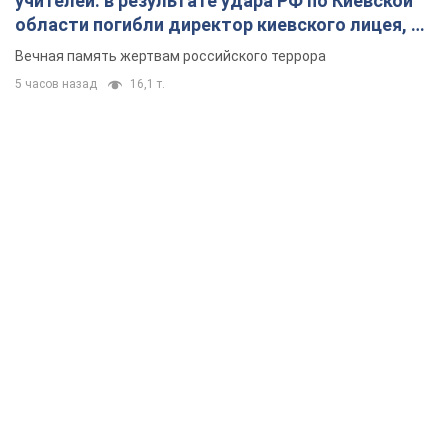
учителей: в результате удара РФ по Киевской
области погибли директор киевского лицея, её
муж и внук
Вечная память жертвам российского террора
5 часов назад
16,1 т.