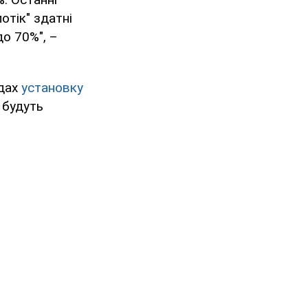
отік" здатні
о 70%", –
ндах
установку
ї будуть