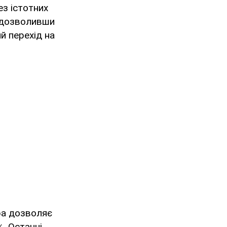
ез істотних
, дозволивши
й перехід на
ра дозволяє
. Останні