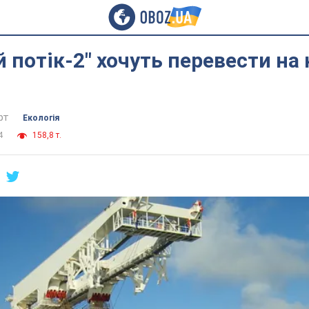
й потік-2" хочуть перевести на
рт
Екологія
4
158,8 т.