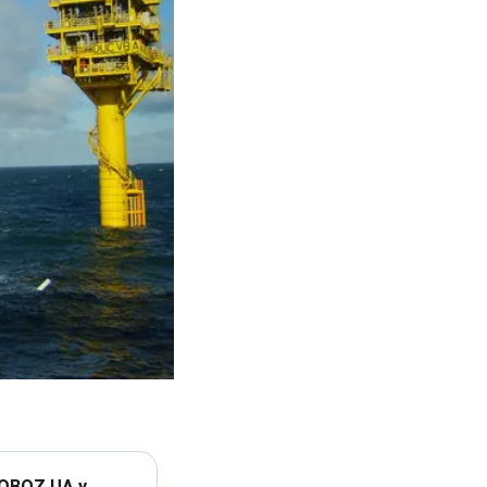
 OBOZ.UA у