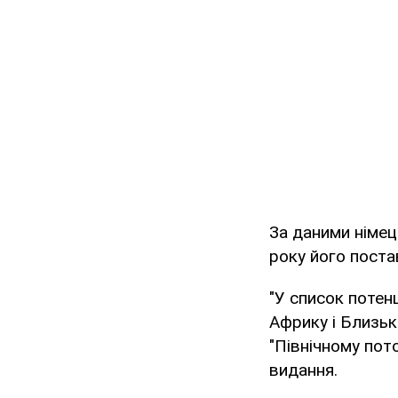
За даними німец
року його поста
"У список потен
Африку і Близьк
"Північному пото
видання.