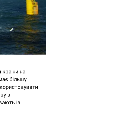
 країни на
 має більшу
використовувати
зу з
вають із