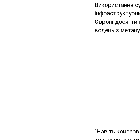
Використання сум
інфраструктурн
Європі досягти 
водень з метану
"Навіть консерв
транспортувати 