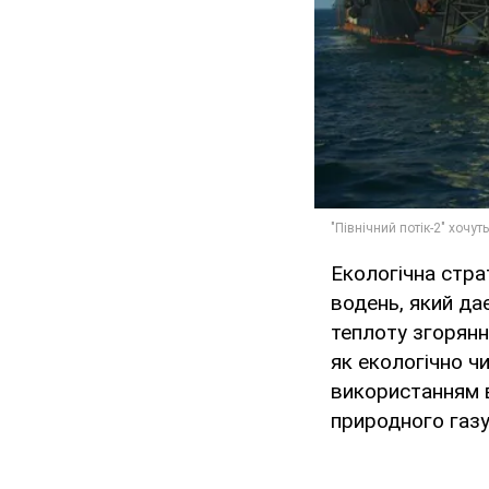
Екологічна стра
водень, який да
теплоту згорянн
як екологічно ч
використанням в
природного газу