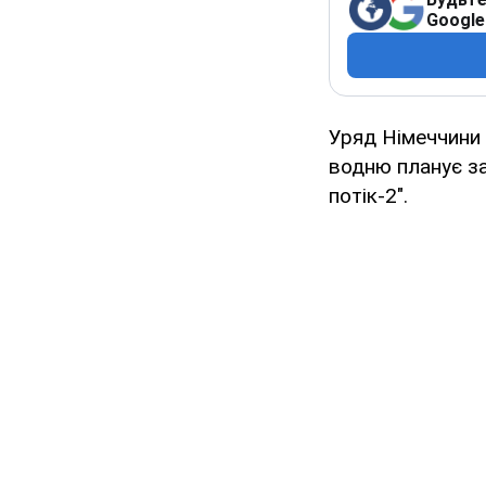
Google
Уряд Німеччини 
водню планує за
потік-2".