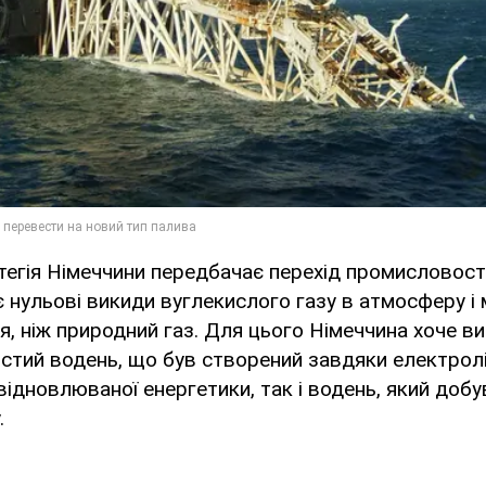
тегія Німеччини передбачає перехід промисловості
є нульові викиди вуглекислого газу в атмосферу і
я, ніж природний газ. Для цього Німеччина хоче 
истий водень, що був створений завдяки електролі
ідновлюваної енергетики, так і водень, який добу
.