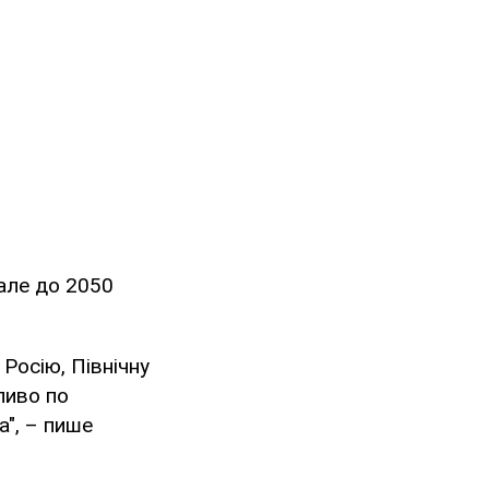
 але до 2050
Росію, Північну
ливо по
а", – пише