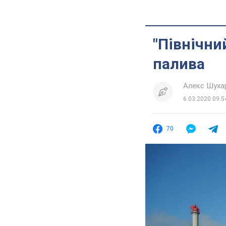
"Північни
палива
Алекс Шуха
6.03.2020 09:5
70