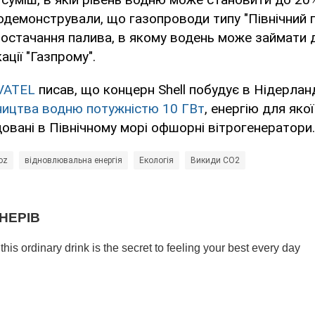
демонстрували, що газопроводи типу "Північний п
остачання палива, в якому водень може займати д
ації "Газпрому".
VATEL
писав, що концерн Shell побудує в Нідерла
ництва водню потужністю 10 ГВт
, енергію для яко
овані в Північному морі офшорні вітрогенератори.
oz
відновлювальна енергія
Екологія
Викиди СО2