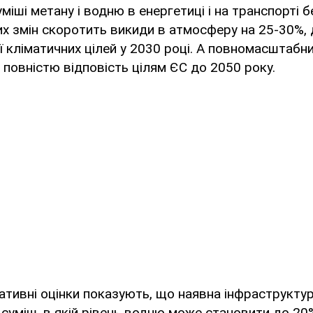
іші метану і водню в енергетиці і на транспорті б
их змін скоротить викиди в атмосферу на 25-30%
її кліматичних цілей у 2030 році. А повномасштабни
 повністю відповість цілям ЄС до 2050 року.
ативні оцінки показують, що наявна інфраструкту
суміш, в якій рівень водню може становити до 20%