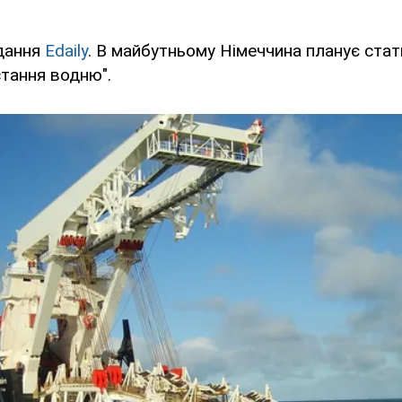
дання
Edaily
. В майбутньому Німеччина планує ста
стання водню".