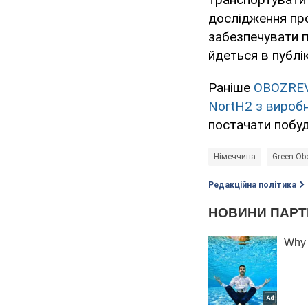
дослідження про
забезпечувати п
йдеться в публік
Раніше
OBOZRE
NortH2 з вироб
постачати побуд
Німеччина
Green Ob
Редакційна політика