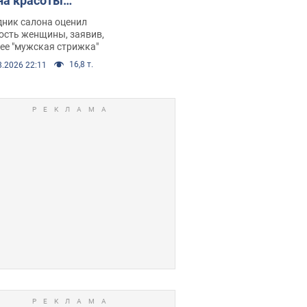
на красоты
рбил женщину
дник салона оценил
е химиотерапии,
ость женщины, заявив,
нее "мужская стрижка"
орелся скандал.
16,8 т.
8.2026 22:11