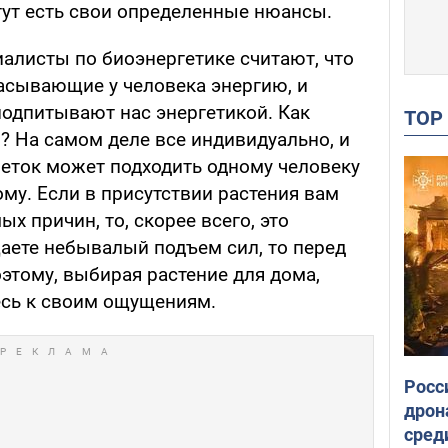
тут есть свои определенные нюансы.
иалисты по биоэнергетике считают, что
сасывающие у человека энергию, и
подпитывают нас энергетикой. Как
TO
? На самом деле все индивидуально, и
веток может подходить одному человеку
ому. Если в присутствии растения вам
х причин, то, скорее всего, это
аете небывалый подъем сил, то перед
этому, выбирая растение для дома,
есь к своим ощущениям.
Росс
дрон
сред