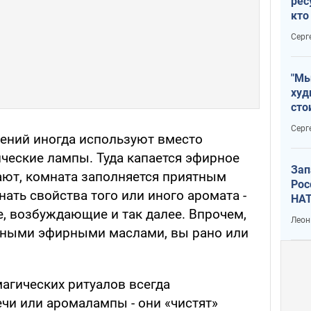
рес
кто
дик
Серг
"Мы
худ
сто
отч
Серг
рак
ений иногда используют вместо
ческие лампы. Туда капается эфирное
Зап
гают, комната заполняется приятным
Рос
ать свойства того или иного аромата -
НАТ
 возбуждающие и так далее. Впрочем,
Леон
зными эфирными маслами, вы рано или
.
магических ритуалов всегда
чи или аромалампы - они «чистят»