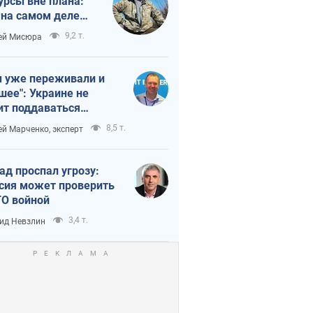
урсы вне плана:
 на самом деле
тует темп войны
9,2 т.
ей Мисюра
 уже переживали и
шее": Украине не
ит поддаваться
аянию из-за
8,5 т.
ей Марченко, эксперт
етного террора
ад проспал угрозу:
сия может проверить
О войной
3,4 т.
ид Невзлин