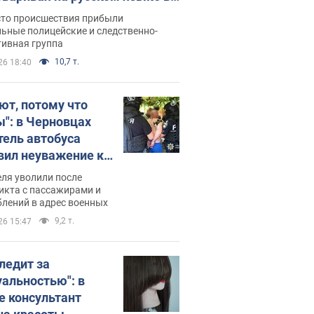
рутке: полиция составила
сто происшествия прибыли
нистративный протокол.
ьные полицейские и следственно-
тивная группа
о
10,7 т.
26 18:40
ют, потому что
ы": в Черновцах
тель автобуса
вил неуважение к
инским военным и
ля уволили после
тился за это.
икта с пассажирами и
лений в адрес военных
о
9,2 т.
26 15:47
следит за
уальностью": в
е консультант