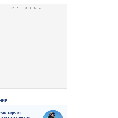
ения
сия теряет