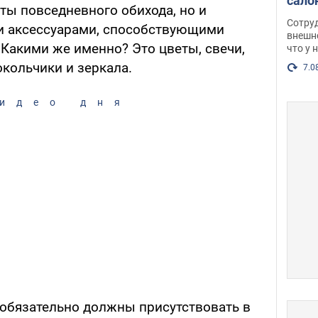
сало
ты повседневного обихода, но и
оско
Сотру
 аксессуарами, способствующими
посл
внешн
 Какими же именно? Это цветы, свечи,
что у 
разг
кольчики и зеркала.
Фото
7.0
идео дня
 обязательно должны присутствовать в