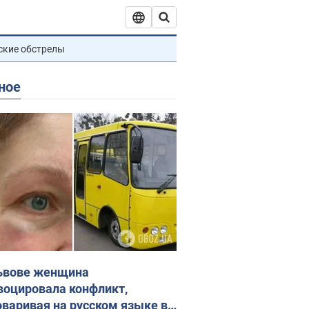
ские обстрелы
ное
ьвове женщина
воцировала конфликт,
оваривая на русском языке в