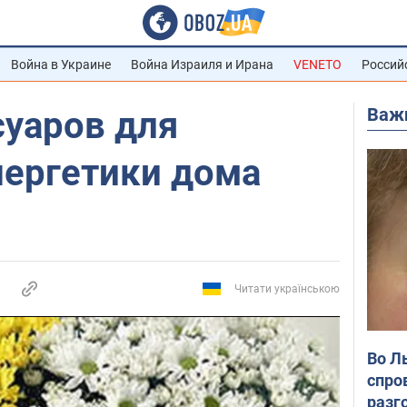
Война в Украине
Война Израиля и Ирана
VENETO
Россий
Важ
суаров для
нергетики дома
Читати українською
Во Л
спро
разг