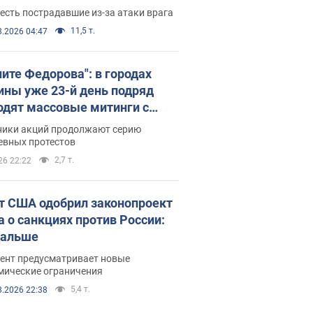
есть пострадавшие из-за атаки врага
11,5 т.
8.2026 04:47
ните Федорова": в городах
ины уже 23-й день подряд
одят массовые митинги с
атами. Фото и видео
ники акций продолжают серию
евных протестов
2,7 т.
26 22:22
т США одобрил законопроект
а о санкциях против России:
дальше
ент предусматривает новые
мические ограничения
5,4 т.
8.2026 22:38