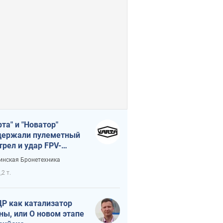
рта" и "Новатор"
ержали пулеметный
трел и удар FPV-
на, сохранив жизнь
инская Бронетехника
церу ВСУ
,2 т.
Р как катализатор
ны, или О новом этапе