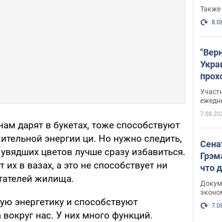
Также 
8.0
"Вер
Укра
прох
плак
Участ
ежедн
7.08.20
ам дарят в букетах, тоже способствуют
тельной энергии ци. Но нужно следить,
Сена
 увядших цветов лучше сразу избавиться.
Грэм
их в вазах, а это не способствует ни
что 
тателей жилища.
Докум
эконо
ую энергетику и способствуют
7.0
вокруг нас. У них много функций.