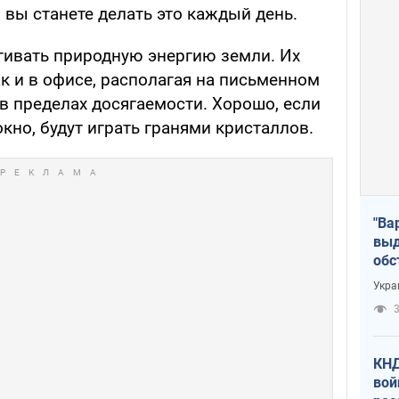
и вы станете делать это каждый день.
ивать природную энергию земли. Их
к и в офисе, располагая на письменном
 в пределах досягаемости. Хорошо, если
окно, будут играть гранями кристаллов.
"Ва
выд
обс
дро
Укра
офи
3
КНД
вой