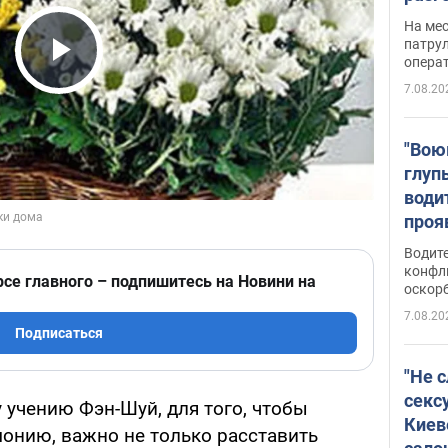
марш
На ме
адми
патрул
опера
Виде
Play Video
7.08.20
"Вою
глуп
води
проя
укра
Водите
попла
конфл
рсе главного – подпишитесь на Новини на
оскорб
Виде
7.08.20
Подписаться
"Не 
секс
 учению Фэн-Шуй, для того, чтобы
Киев
монию, важно не только расставить