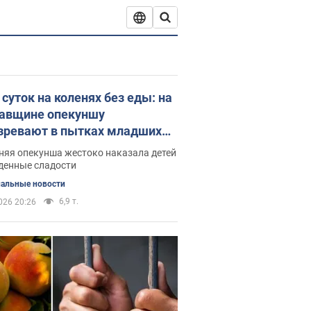
 суток на коленях без еды: на
авщине опекуншу
зревают в пытках младших
ер. Фото
няя опекунша жестоко наказала детей
денные сладости
альные новости
6,9 т.
026 20:26