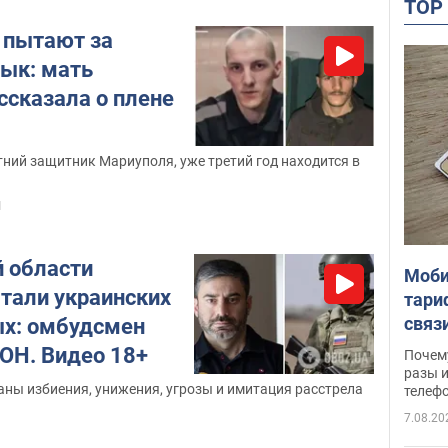
TO
 пытают за
зык: мать
ссказала о плене
тний защитник Мариуполя, уже третий год находится в
1
й области
Моби
тали украинских
тари
связ
х: омбудсмен
жало
ООН. Видео 18+
Почем
разы и
ны избиения, унижения, угрозы и имитация расстрела
телеф
7.08.20