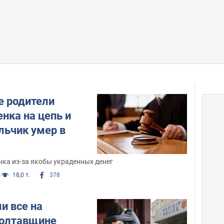
е родители
нка на цепь и
льчик умер в
нка из-за якобы украденных денег
18,0 т.
378
и все на
Полтавщине