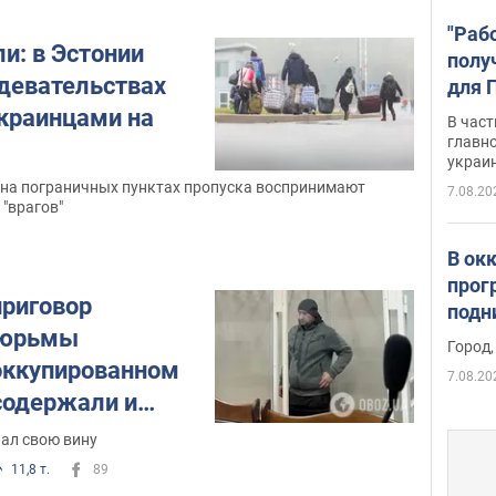
"Раб
и: в Эстонии
полу
здевательствах
для 
докл
краинцами на
В част
новы
главн
украи
 на пограничных пунктах пропуска воспринимают
7.08.20
"врагов"
В ок
прог
приговор
подн
тюрьмы
виде
Город,
 оккупированном
7.08.20
 содержали и
нцев
нал свою вину
11,8 т.
89