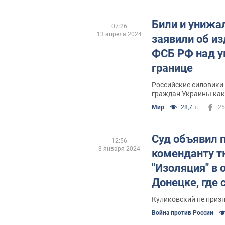
Били и унижал
07:26
13 апреля 2024
заявили об и
ФСБ РФ над у
границе
Российские силовики
граждан Украины как 
Мир
28,7 т.
25
Суд объявил 
12:56
3 января 2024
коменданту 
"Изоляция" в
Донецке, где
пытали украи
Куликовский не приз
Война против России