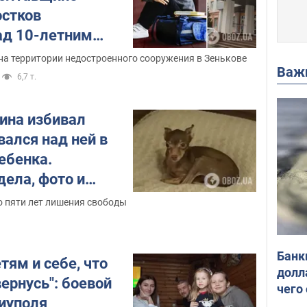
остков
ад 10-летним
елом занялась
на территории недостроенного сооружения в Зенькове
Важ
6,7 т.
ина избивал
вался над ней в
ебенка.
дела, фото и
о пяти лет лишения свободы
Банк
ям и себе, что
долл
ернусь": боевой
чего
иуполя