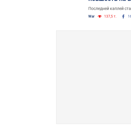
Последней каплей ста
War
137,5 т.
1