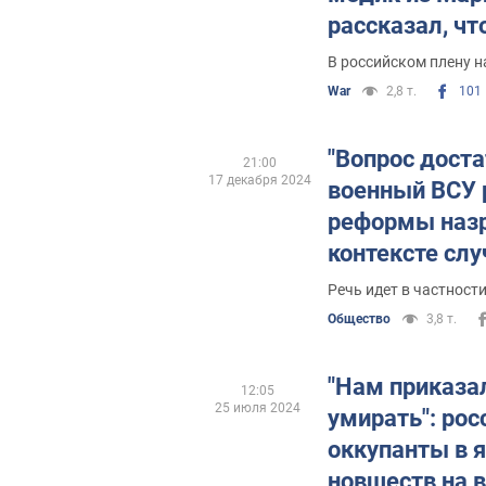
рассказал, ч
ужасным в ро
В российском плену н
War
2,8 т.
101
"Вопрос доста
21:00
17 декабря 2024
военный ВСУ 
реформы назр
контексте слу
понтонно-мос
Речь идет в частност
Видео
Общество
3,8 т.
"Нам приказа
12:05
25 июля 2024
умирать": рос
оккупанты в я
новшеств на в