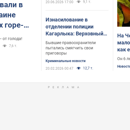
9,1 т.
20.06.2026 17:00
вали в
раине
Изнасилование в
х горе-
отделении полиции
Кагарлыка: Верховный
На Ч
– от голода!
Суд поставил точку в
мало
Бывшие правоохранители
7,6 т.
резонансном деле
пытались смягчить свои
как 
приговоры
Он 6 л
Криминальные новости
Новост
12,7 т.
20.02.2026 00:47