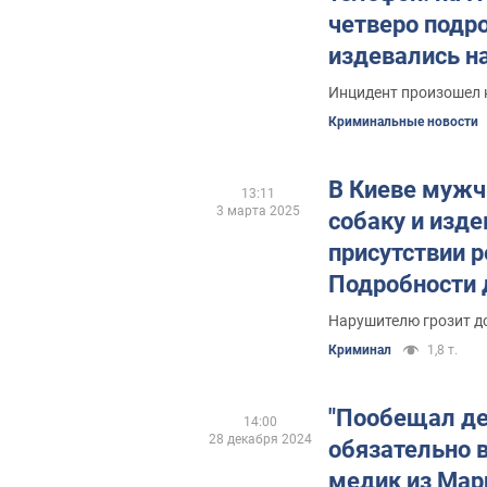
четверо подр
издевались н
мальчиком, д
Инцидент произошел 
полиция
Криминальные новости
В Киеве мужч
13:11
3 марта 2025
собаку и изде
присутствии р
Подробности 
видео
Нарушителю грозит д
Криминал
1,8 т.
"Пообещал дет
14:00
28 декабря 2024
обязательно в
медик из Мар