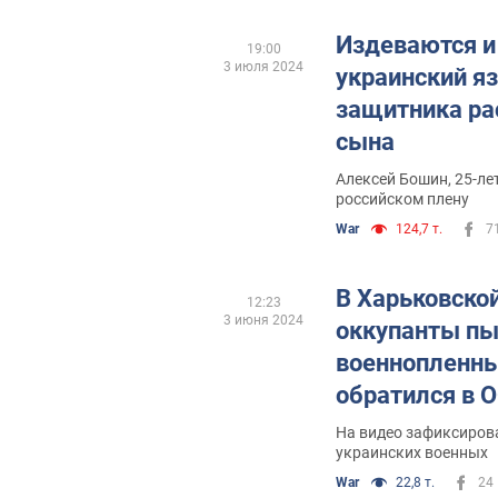
Издеваются и
19:00
3 июля 2024
украинский я
защитника ра
сына
Алексей Бошин, 25-ле
российском плену
War
124,7 т.
7
В Харьковско
12:23
3 июня 2024
оккупанты пы
военнопленны
обратился в 
На видео зафиксирова
украинских военных
War
22,8 т.
24