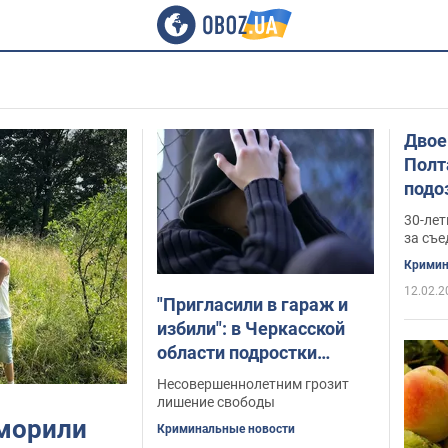
Двое
Полт
подо
сест
30-лет
за съе
Кримин
12.02.2
"Пригласили в гараж и
избили": в Черкасской
области подростки
избили 17-летнего
Несовершеннолетним грозит
юношу
лишение свободы
 морили
Криминальные новости