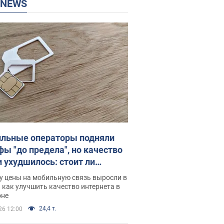
P NEWS
льные операторы подняли
фы "до предела", но качество
и ухудшилось: стоит ли
ваться на цены
у цены на мобильную связь выросли в
 как улучшить качество интернета в
оне
24,4 т.
26 12:00