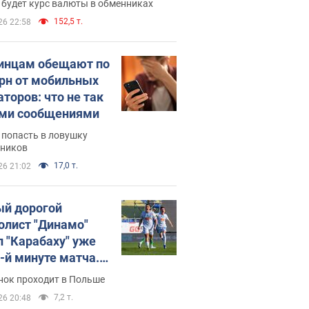
 будет курс валюты в обменниках
152,5 т.
26 22:58
инцам обещают по
грн от мобильных
аторов: что не так
ими сообщениями
 попасть в ловушку
ников
17,0 т.
26 21:02
й дорогой
олист "Динамо"
л "Карабаху" уже
0-й минуте матча.
о
нок проходит в Польше
7,2 т.
26 20:48