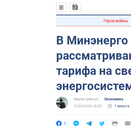
Герои войны
В Минэнерго
рассматрива
тарифа на св
энергосисте
Мария Шевчук
Экономика
18.04.2024 18:05
1 минута
0