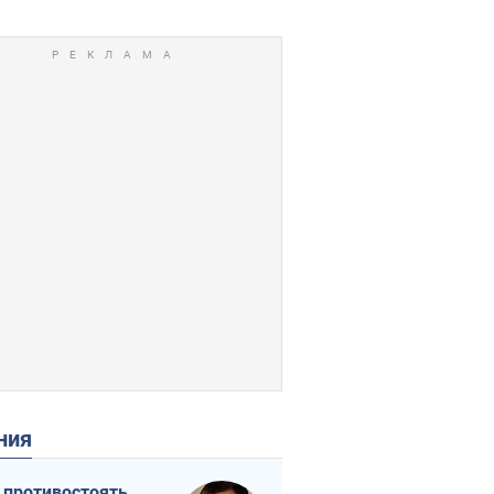
ения
 противостоять