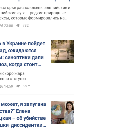
окогорье расположены альпийские и
пийские луга – редкие природные
ексы, которые формировались на
ении сотен лет
732
26 23:00
 в Украине пойдет
пад, ожидаются
ы: синоптики дали
оз, когда стоит
ать изменения
м скоро жара
ды
енно отступит
6,9 т.
26 14:59
, может, я запугана
ства?" Елена
цкая – об убийстве
шки-диссидентки