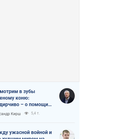
мотрим в зубы
еному коню:
дирчиво – о помощи
аине
5,4 т.
сандр Кирш
ду ужасной войной и
 худшим миром на