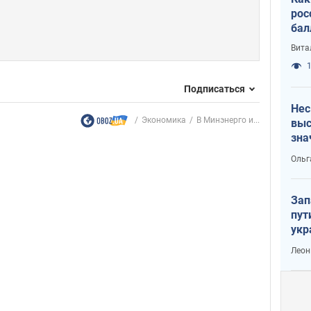
рос
бал
Вита
1
Подписаться
Нес
Экономика
В Минэнерго и...
выс
зна
Ольг
Зап
пут
укр
Леон