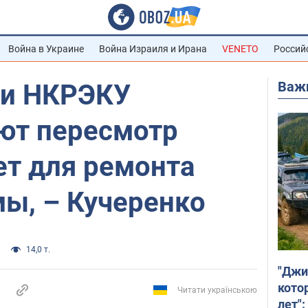
Война в Украине
Война Израиля и Ирана
VENETO
Россий
Важ
 и НКРЭКУ
ют пересмотр
ет для ремонта
мы, – Кучеренко
14,0 т.
"Джи
кото
Читати українською
лет":