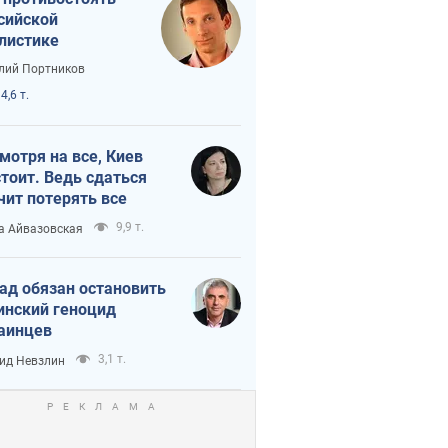
сийской
листике
лий Портников
4,6 т.
мотря на все, Киев
тоит. Ведь сдаться
чит потерять все
9,9 т.
а Айвазовская
ад обязан остановить
инский геноцид
аинцев
3,1 т.
ид Невзлин