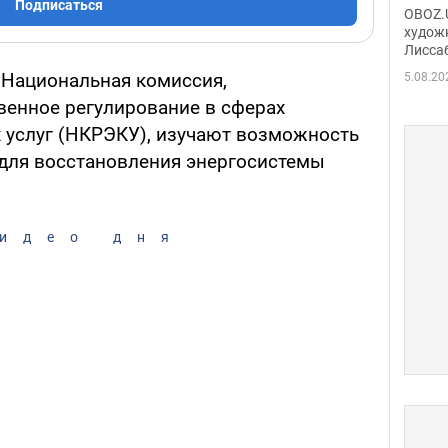
Аллы
Подписаться
OBOZ.U
сына
худож
Лисса
Порт
деть
 Национальная комиссия,
5.08.20
енное регулирование в сферах
 услуг (НКРЭКУ), изучают возможность
 для восстановления энергосистемы
идео дня