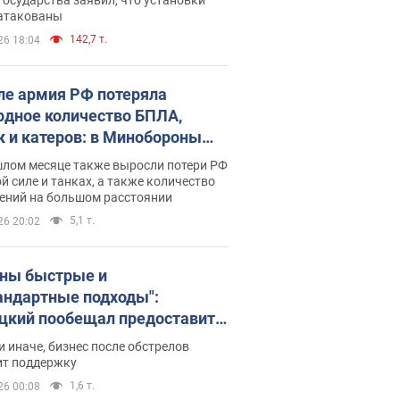
 атакованы
142,7 т.
26 18:04
ле армия РФ потеряла
рдное количество БПЛА,
к и катеров: в Минобороны
родовали статистику
шлом месяце также выросли потери РФ
й силе и танках, а также количество
ений на большом расстоянии
5,1 т.
26 20:02
ны быстрые и
андартные подходы":
цкий пообещал предоставить
есу приоритетный доступ к
и иначе, бизнес после обстрелов
щимся складским
ит поддержку
ещениям
1,6 т.
26 00:08