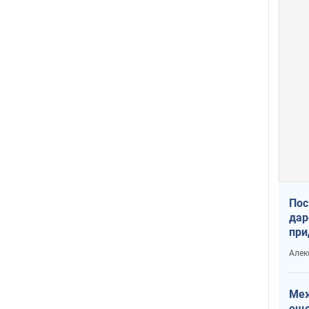
Пос
дар
при
Укр
Алек
Меж
еще