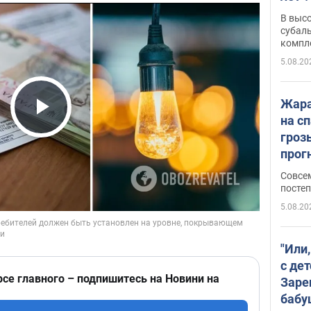
В выс
субаль
компл
протяж
5.08.20
Жара
на с
Play Video
гроз
прогн
ожид
Совсе
пого
постеп
5.08.20
"Или
с дет
рсе главного – подпишитесь на Новини на
Заре
бабу