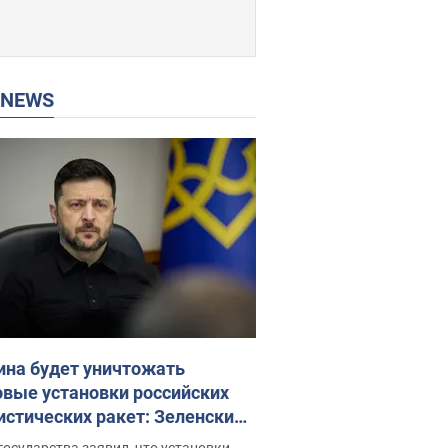
P NEWS
ина будет уничтожать
овые установки российских
истических ракет: Зеленский
ел заседание СНБО
государства заявил, что установки