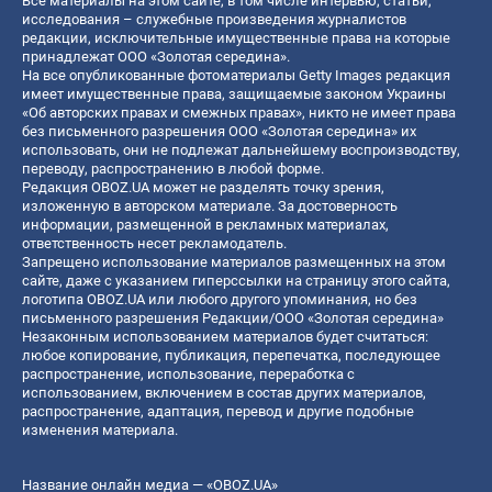
Все материалы на этом сайте, в том числе интервью, статьи,
исследования – служебные произведения журналистов
редакции, исключительные имущественные права на которые
принадлежат ООО «Золотая середина».
На все опубликованные фотоматериалы Getty Images редакция
имеет имущественные права, защищаемые законом Украины
«Об авторских правах и смежных правах», никто не имеет права
без письменного разрешения ООО «Золотая середина» их
использовать, они не подлежат дальнейшему воспроизводству,
переводу, распространению в любой форме.
Редакция OBOZ.UA может не разделять точку зрения,
изложенную в авторском материале. За достоверность
информации, размещенной в рекламных материалах,
ответственность несет рекламодатель.
Запрещено использование материалов размещенных на этом
сайте, даже с указанием гиперссылки на страницу этого сайта,
логотипа OBOZ.UA или любого другого упоминания, но без
письменного разрешения Редакции/ООО «Золотая середина»
Незаконным использованием материалов будет считаться:
любое копирование, публикация, перепечатка, последующее
распространение, использование, переработка с
использованием, включением в состав других материалов,
распространение, адаптация, перевод и другие подобные
изменения материала.
Название онлайн медиа — «OBOZ.UA»