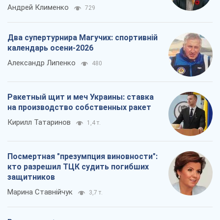
Андрей Клименко
729
Два супертурнира Магучих: спортивній
календарь осени-2026
Александр Липенко
480
Ракетный щит и меч Украины: ставка
на производство собственных ракет
Кирилл Татаринов
1,4 т.
Посмертная "презумпция виновности":
кто разрешил ТЦК судить погибших
защитников
Марина Ставнійчук
3,7 т.