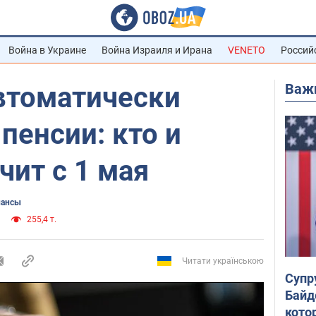
Война в Украине
Война Израиля и Ирана
VENETO
Россий
Важ
втоматически
пенсии: кто и
чит с 1 мая
нансы
255,4 т.
Читати українською
Супр
Байд
кото