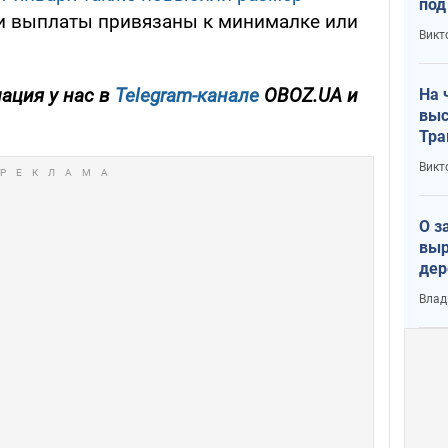
под
чьи выплаты привязаны к минималке или
кри
Викт
лог
ация у нас в
Telegram-канале
OBOZ.UA и
На 
выс
Тра
Викт
О з
выр
дер
что
Влад
Тер