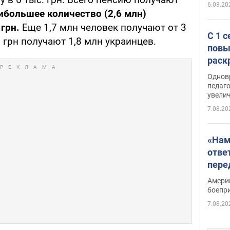
6.08.20
ибольшее количество (2,6 млн)
грн.
Еще 1,7 млн человек получают от 3
С 1 
с. грн получают 1,8 млн украинцев.
повы
раск
Однов
педаг
увелич
7.08.20
«Нам
отве
пере
Patri
Амери
боепр
7.08.20