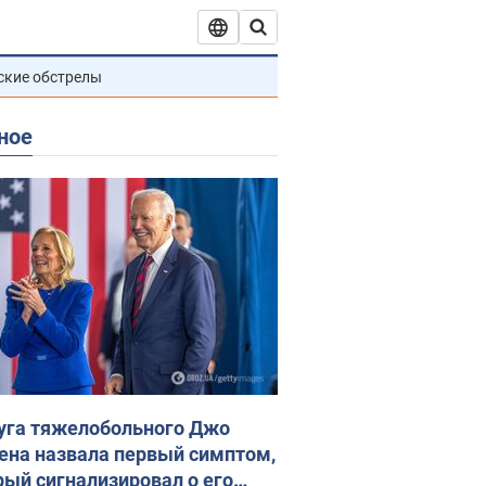
ские обстрелы
ное
уга тяжелобольного Джо
ена назвала первый симптом,
рый сигнализировал о его