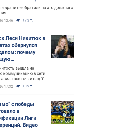
ессивном" раке
а врачи не обратили на это должного
ния
17,2 т.
26 12:46
ск Леси Никитюк в
атах обернулся
далом: почему
ущую
раведливо
нитость вышла на
йтили
ю коммуникацию в сети
тавила все точки над "i"
13,9 т.
26 17:32
амо" с победы
товало в
ификации Лиги
еренций. Видео