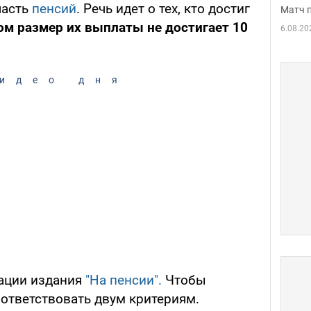
часть
пенсий
. Речь идет о тех, кто достиг
Матч 
том размер их выплаты не достигает 10
6.08.20
идео дня
кации издания
"На пенсии".
Чтобы
оответствовать двум критериям.