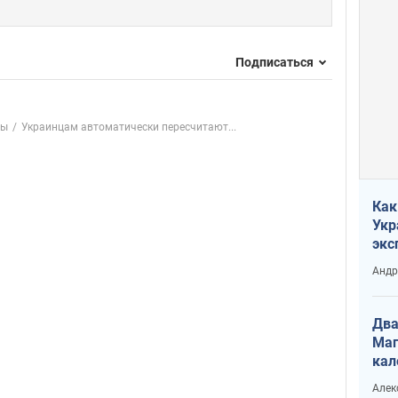
Подписаться
сы
Украинцам автоматически пересчитают...
Как
Укр
экс
неф
Андр
Два
Маг
кал
Алек