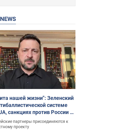
P NEWS
ита нашей жизни": Зеленский
нтибаллистической системе
JA, санкциях против России и
ержке аграриев. Видео
ейские партнеры присоединяются к
стному проекту