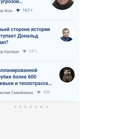
 угрозой
тическая
10,7 т.
ор Ягун
истика
чьей стороне истории
тупает Дональд
мп?
9,0 т.
ор Каспрук
апланированной
убке более 600
евьев и теплотрассе:
 происходит на
606
ислав Самойленко
емках в Киеве