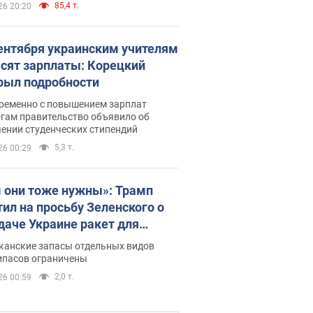
85,4 т.
26 20:20
сентября украинским учителям
сят зарплаты: Корецкий
рыл подробности
ременно с повышением зарплат
огам правительство объявило об
ении студенческих стипендий
5,3 т.
26 00:29
 они тоже нужны»: Трамп
тил на просьбу Зеленского о
даче Украине ракет для
ot
канские запасы отдельных видов
ипасов ограничены
2,0 т.
26 00:59