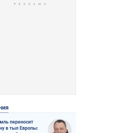
ения
мль переносит
ну в тыл Европы: