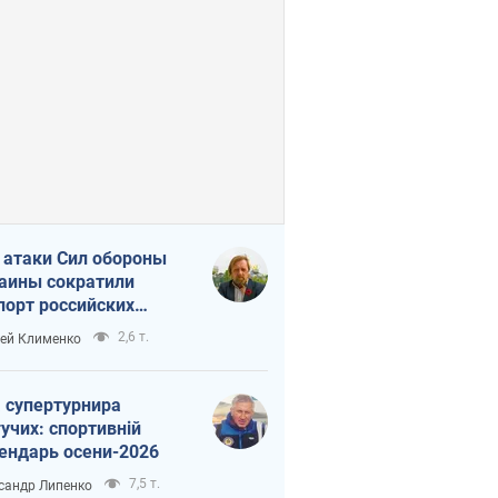
 атаки Сил обороны
аины сократили
порт российских
тепродуктов
2,6 т.
ей Клименко
 супертурнира
учих: спортивній
ендарь осени-2026
7,5 т.
сандр Липенко