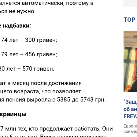
вляется автоматически, поэтому в
ся не нужно.
TO
 надбавки:
74 лет – 300 гривен;
79 лет – 456 гривен;
0 лет – 570 гривен.
ат в месяц после достижения
его возраста, что позволяет
яя пенсия выросла с 5385 до 5743 грн.
"Защ
об а
украинцы
FREY
подд
Европ
7 млн тех, кто продолжает работать. Они
совме
 в 6 тыс. грн. Всего пенсию получают