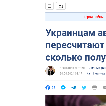
Герои войны
Украинцам а
пересчитают 
сколько полу
Александр Литвин
Личные фи
24.04.2024 08:17
1 минута
24