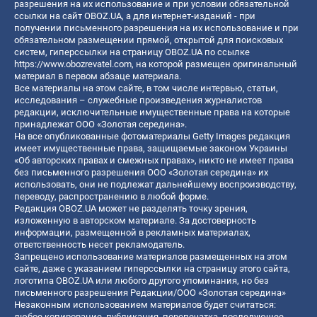
разрешения на их использование и при условии обязательной
ссылки на сайт OBOZ.UA, а для интернет-изданий - при
получении письменного разрешения на их использование и при
обязательном размещении прямой, открытой для поисковых
систем, гиперссылки на страницу OBOZ.UA по ссылке
https://www.obozrevatel.com
, на которой размещен оригинальный
материал в первом абзаце материала.
Все материалы на этом сайте, в том числе интервью, статьи,
исследования – служебные произведения журналистов
редакции, исключительные имущественные права на которые
принадлежат ООО «Золотая середина».
На все опубликованные фотоматериалы Getty Images редакция
имеет имущественные права, защищаемые законом Украины
«Об авторских правах и смежных правах», никто не имеет права
без письменного разрешения ООО «Золотая середина» их
использовать, они не подлежат дальнейшему воспроизводству,
переводу, распространению в любой форме.
Редакция OBOZ.UA может не разделять точку зрения,
изложенную в авторском материале. За достоверность
информации, размещенной в рекламных материалах,
ответственность несет рекламодатель.
Запрещено использование материалов размещенных на этом
сайте, даже с указанием гиперссылки на страницу этого сайта,
логотипа OBOZ.UA или любого другого упоминания, но без
письменного разрешения Редакции/ООО «Золотая середина»
Незаконным использованием материалов будет считаться:
любое копирование, публикация, перепечатка, последующее