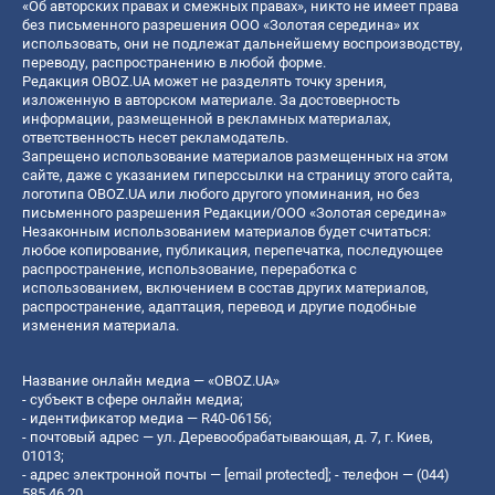
«Об авторских правах и смежных правах», никто не имеет права
без письменного разрешения ООО «Золотая середина» их
использовать, они не подлежат дальнейшему воспроизводству,
переводу, распространению в любой форме.
Редакция OBOZ.UA может не разделять точку зрения,
изложенную в авторском материале. За достоверность
информации, размещенной в рекламных материалах,
ответственность несет рекламодатель.
Запрещено использование материалов размещенных на этом
сайте, даже с указанием гиперссылки на страницу этого сайта,
логотипа OBOZ.UA или любого другого упоминания, но без
письменного разрешения Редакции/ООО «Золотая середина»
Незаконным использованием материалов будет считаться:
любое копирование, публикация, перепечатка, последующее
распространение, использование, переработка с
использованием, включением в состав других материалов,
распространение, адаптация, перевод и другие подобные
изменения материала.
Название онлайн медиа — «OBOZ.UA»
- субъект в сфере онлайн медиа;
- идентификатор медиа — R40-06156;
- почтовый адрес — ул. Деревообрабатывающая, д. 7, г. Киев,
01013;
- адрес электронной почты —
[email protected]
; - телефон — (044)
585 46 20