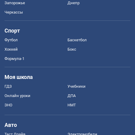
Запорожье
Днепр
Черкассы
Спорт
Футбол
Баскетбол
Хоккей
Бокс
Формула-1
Моя школа
ГДЗ
Учебники
Онлайн уроки
ДПА
ЗНО
НМТ
Авто
Тест Драйв
Электромобили