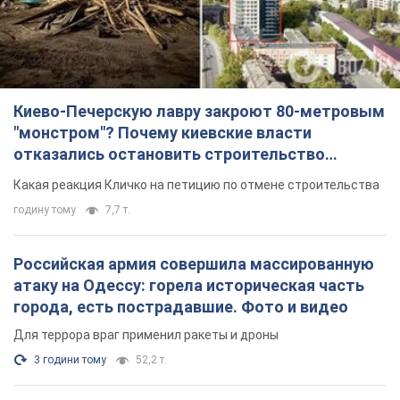
Киево-Печерскую лавру закроют 80-метровым
"монстром"? Почему киевские власти
отказались остановить строительство
небоскреба "московского верующего"
Какая реакция Кличко на петицию по отмене строительства
годину тому
7,7 т.
Российская армия совершила массированную
атаку на Одессу: горела историческая часть
города, есть пострадавшие. Фото и видео
Для террора враг применил ракеты и дроны
3 години тому
52,2 т.