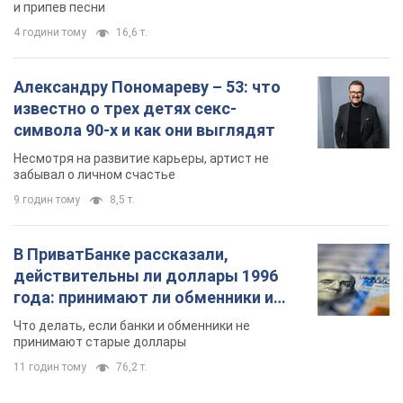
и припев песни
4 години тому
16,6 т.
Александру Пономареву – 53: что
известно о трех детях секс-
символа 90-х и как они выглядят
Несмотря на развитие карьеры, артист не
забывал о личном счастье
9 годин тому
8,5 т.
В ПриватБанке рассказали,
действительны ли доллары 1996
года: принимают ли обменники и
банки такие купюры
Что делать, если банки и обменники не
принимают старые доллары
11 годин тому
76,2 т.