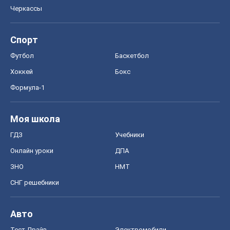
Черкассы
Спорт
Футбол
Баскетбол
Хоккей
Бокс
Формула-1
Моя школа
ГДЗ
Учебники
Онлайн уроки
ДПА
ЗНО
НМТ
СНГ решебники
Авто
Тест Драйв
Электромобили