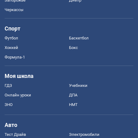
Запорожье
Днепр
Черкассы
Спорт
Футбол
Баскетбол
Хоккей
Бокс
Формула-1
Моя школа
ГДЗ
Учебники
Онлайн уроки
ДПА
ЗНО
НМТ
Авто
Тест Драйв
Электромобили