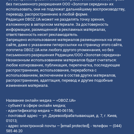
без письменного разрешения ООО «Золотая середина» их
использовать, они не подлежат дальнейшему воспроизводству,
переводу, распространению в любой форме.
Редакция OBOZ.UA может не разделять точку зрения,
изложенную в авторском материале. За достоверность
информации, размещенной в рекламных материалах,
ответственность несет рекламодатель.
Запрещено использование материалов размещенных на этом
сайте, даже с указанием гиперссылки на страницу этого сайта,
логотипа OBOZ.UA или любого другого упоминания, но без
письменного разрешения Редакции/ООО «Золотая середина»
Незаконным использованием материалов будет считаться:
любое копирование, публикация, перепечатка, последующее
распространение, использование, переработка с
использованием, включением в состав других материалов,
распространение, адаптация, перевод и другие подобные
изменения материала.
Название онлайн медиа — «OBOZ.UA»
- субъект в сфере онлайн медиа;
- идентификатор медиа — R40-06156;
- почтовый адрес — ул. Деревообрабатывающая, д. 7, г. Киев,
01013;
- адрес электронной почты —
[email protected]
; - телефон — (044)
585 46 20