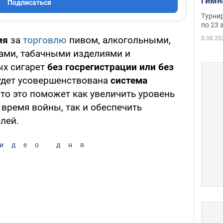
гимн
Подписаться
офиц
Турнир
на ч
по 23 
осно
ия
за
торговлю
пивом, алкогольными,
8.08.20
ами, табачными изделиями и
ых сигарет
без госрегистрации или без
будет усовершенствована
система
что это поможет как увеличить уровень
время войны, так и обеспечить
лей.
идео дня