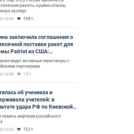
тические ракеты, крайне опасно,
ркнул эксперт
19,8 т.
26 12:00
ина заключила соглашения о
есячной поставке ракет для
емы Patriot из США:
нский раскрыл подробности
акже ведет активные переговоры с
ейскими партнерами
1,2 т.
26 14:08
тилась об учениках и
ерживала учителей: в
льтате удара РФ по Киевской
сти погибли директор
я память жертвам российского
ского лицея, её муж и внук
ра
12,2 т.
26 13:32