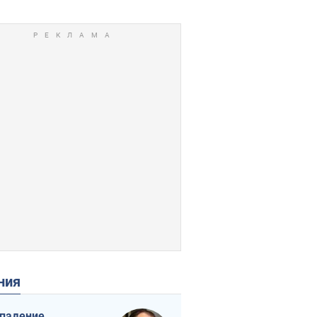
ения
падение