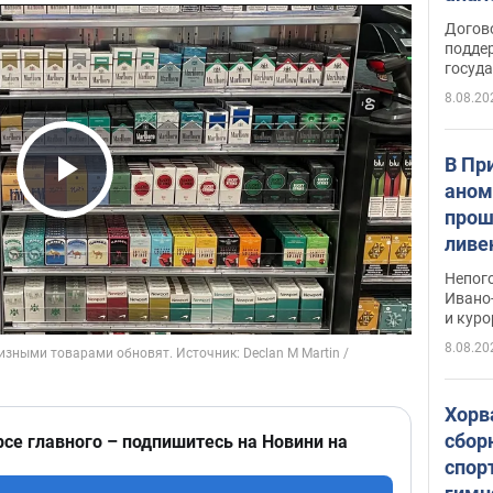
Догов
поддер
госуд
8.08.20
В Пр
аном
Play Video
прош
ливе
прев
Непог
Виде
Ивано
и кур
8.08.20
Хорв
сбор
рсе главного – подпишитесь на Новини на
спор