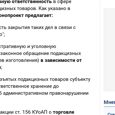
вную ответственность
в сфере
изных товаров. Как указано в
онопроект предлагает:
ь закрытия таких дел в связи с
";
стративную и уголовную
незаконное обращение подакцизных
ев изготовления)
в зависимости от
в
;
зъятых подакцизных товаров субъекту
ветственное хранение до
б административном правонарушении
Мн
акции ст. 156 КУоАП о
торговле
Сов