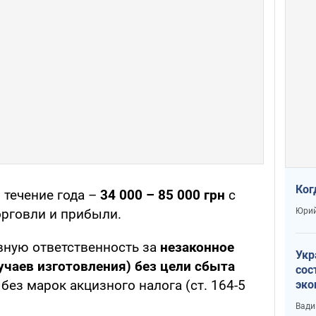
Ког
 течение года –
34 000 – 85 000 грн
с
Юрий
рговли и прибыли.
вную ответственность за
незаконное
Укр
учаев изготовления) без цели сбыта
сос
без марок акцизного налога (ст. 164-5
эко
Ест
Вади
тун