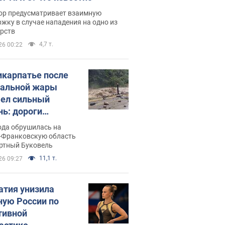
ор предусматривает взаимную
жку в случае нападения на одно из
арств
4,7 т.
26 00:22
икарпатье после
альной жары
ел сильный
нь: дороги
ратились в реки.
ода обрушилась на
о
-Франковскую область
ортный Буковель
11,1 т.
26 09:27
атия унизила
ную России по
тивной