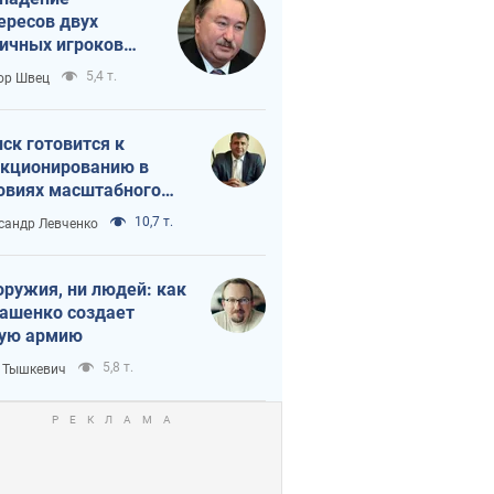
ересов двух
ичных игроков
 тайный план
5,4 т.
ор Швец
мпа и Путина?
ск готовится к
кционированию в
овиях масштабного
нного кризиса
10,7 т.
сандр Левченко
оружия, ни людей: как
ашенко создает
ую армию
5,8 т.
 Тышкевич