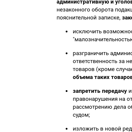
административную и уголо
незаконного оборота подакц
пояснительной записке,
зак
исключить возможност
"малозначительностью
разграничить админи
ответственность за 
товаров (кроме случа
объема таких товаро
запретить передачу
и
правонарушения на от
рассмотрению дела о
судом;
изложить в новой ред