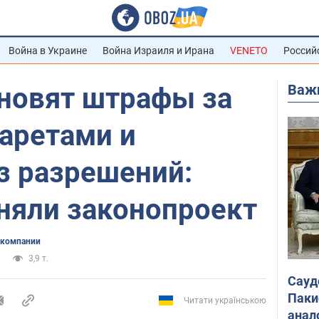
Война в Украине
Война Израиля и Ирана
VENETO
Россий
Важ
бновят штрафы за
аретами и
з разрешений:
няли законопроект
 компании
3,9 т.
Сауд
Паки
Читати українською
анал