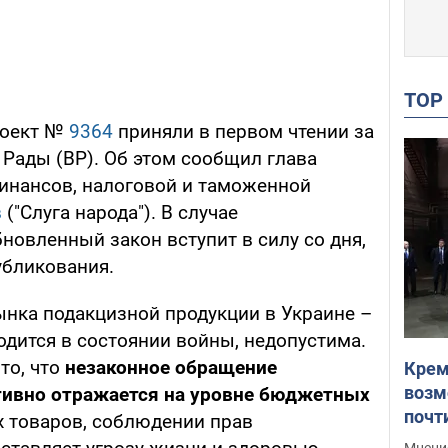
TO
роект №
9364
приняли в первом чтении за
 Рады (ВР). Об этом сообщил глава
инансов, налоговой и таможенной
в
("Слуга народа"). В случае
новленный закон вступит в силу со дня,
убликования.
ынка подакцизной продукции в Украине –
ходится в состоянии войны, недопустима.
то, что
незаконное обращение
Крем
возм
тивно отражается на уровне бюджетных
почт
их товаров, соблюдении прав
Укра
Мнение