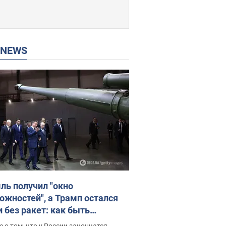
P NEWS
ль получил "окно
ожностей", а Трамп остался
и без ракет: как быть
ине? Интервью с Мельником
 о том, что у России закончатся