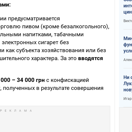
ами:
инт
цин
ции предусматривается
или
Викт
Тра
орговлю пивом (кроме безалкогольного),
ольными напитками, табачными
Мин
 электронных сигарет без
фун
и как субъекта хозяйствования или без
усл
вое
ительного характера. За это
вводятся
Алек
Ни 
 000 – 34 000 грн
с конфискацией
Лук
, полученных в результате совершения
нов
Игар