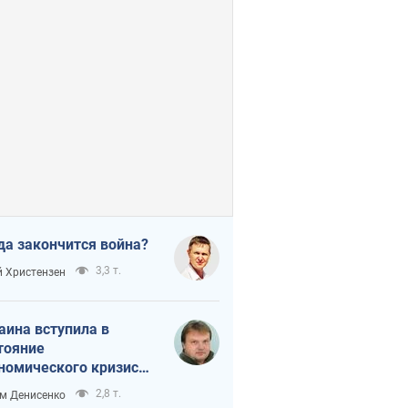
да закончится война?
3,3 т.
 Христензен
аина вступила в
тояние
номического кризиса.
ь ли свет в конце
2,8 т.
м Денисенко
неля?