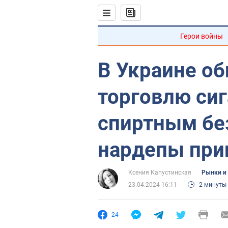
Герои войны
В Украине о
торговлю сиг
спиртным бе
нардепы при
Ксения Капустинская
Рынки и
23.04.2024 16:11
2 минуты
24