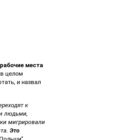
рабочие места
 в целом
тать, и назвал
ереходят к
ми людьми,
яки мигрировали
ста.
Это
Польши".