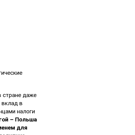
гические
в стране даже
 вклад в
нцами налоги
гой – Польша
менем для