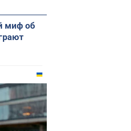
й миф об
играют