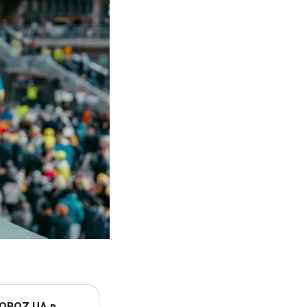
 OBOZ.UA в