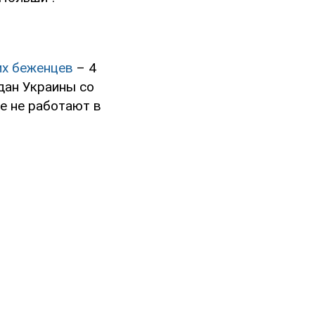
их беженцев
– 4
дан Украины со
е не работают в