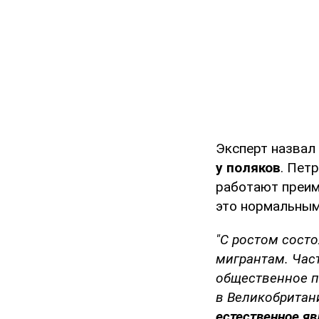
Эксперт назвал
у поляков
. Пет
работают преиму
это нормальным
"С ростом сост
мигрантам. Част
общественное п
в Великобритан
естественное яв