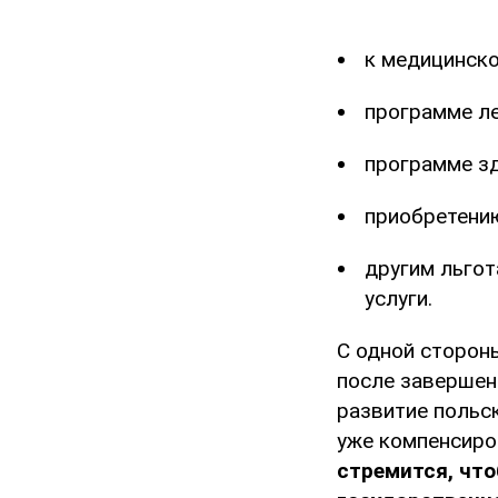
к медицинско
программе ле
программе з
приобретению
другим льгот
услуги.
С одной стороны
после завершени
развитие польс
уже компенсиро
стремится, чт