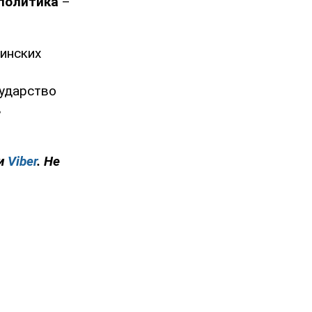
политика
–
инских
сударство
в
и
Viber
. Не