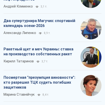
Андрей Клименко
3,1 т.
Два супертурнира Магучих: спортивній
календарь осени-2026
Александр Липенко
8,9 т.
Ракетный щит и меч Украины: ставка
на производство собственных ракет
Кирилл Татаринов
3,7 т.
Посмертная "презумпция виновности":
кто разрешил ТЦК судить погибших
защитников
Марина Ставнійчук
8,4 т.