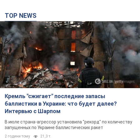
TOP NEWS
Кремль "сжигает" последние запасы
баллистики в Украине: что будет далее?
Интервью с Шарпом
В июле страна-агрессор установила "рекорд" по количеству
запущенных по Украине баллистических ракет
2 години тому
21,3 т.