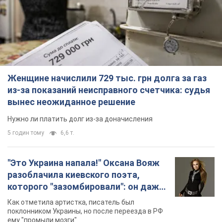
Женщине начислили 729 тыс. грн долга за газ
из-за показаний неисправного счетчика: судья
вынес неожиданное решение
Нужно ли платить долг из-за доначисления
5 годин тому
6,6 т.
"Это Украина напала!" Оксана Вояж
разоблачила киевского поэта,
которого "зазомбировали": он даже
русского не знал, а теперь хочет
Как отметила артистка, писатель был
геноцида украинцев
поклонником Украины, но после переезда в РФ
ему "промыли мозги"