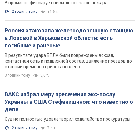
В промзоне фиксирует несколько очагов пожара
2 години тому
31,6 т.
Россия атаковала железнодорожную станцию
в Лозовой в Харьковской области: есть
погибшие и раненые
В результате удара БПЛА были повреждены вокзал,
контактная сеть и подвижной состав; движение поездов до
станции временно приостановлено
3 години тому
3,0 т.
ВАКС избрал меру пресечения экс-послу
Украины в США Стефанишиной: что известно о
деле
Суд не полностью удовлетворил ходатайство прокуратуры
2 години тому
7,4 т.