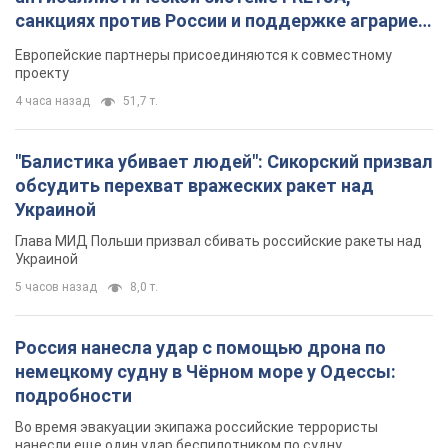
санкциях против России и поддержке аграриев.
Видео
Европейские партнеры присоединяются к совместному
проекту
4 часа назад
51,7 т.
"Балистика убивает людей": Сикорский призвал
обсудить перехват вражеских ракет над
Украиной
Глава МИД Польши призвал сбивать российские ракеты над
Украиной
5 часов назад
8,0 т.
Россия нанесла удар с помощью дрона по
немецкому судну в Чёрном море у Одессы:
подробности
Во время эвакуации экипажа российские террористы
нанесли еще один удар беспилотником по судну