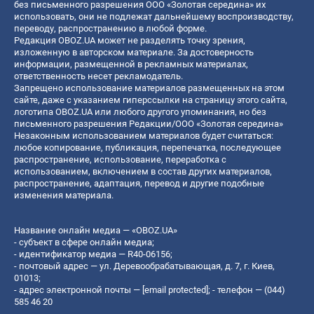
без письменного разрешения ООО «Золотая середина» их
использовать, они не подлежат дальнейшему воспроизводству,
переводу, распространению в любой форме.
Редакция OBOZ.UA может не разделять точку зрения,
изложенную в авторском материале. За достоверность
информации, размещенной в рекламных материалах,
ответственность несет рекламодатель.
Запрещено использование материалов размещенных на этом
сайте, даже с указанием гиперссылки на страницу этого сайта,
логотипа OBOZ.UA или любого другого упоминания, но без
письменного разрешения Редакции/ООО «Золотая середина»
Незаконным использованием материалов будет считаться:
любое копирование, публикация, перепечатка, последующее
распространение, использование, переработка с
использованием, включением в состав других материалов,
распространение, адаптация, перевод и другие подобные
изменения материала.
Название онлайн медиа — «OBOZ.UA»
- субъект в сфере онлайн медиа;
- идентификатор медиа — R40-06156;
- почтовый адрес — ул. Деревообрабатывающая, д. 7, г. Киев,
01013;
- адрес электронной почты —
[email protected]
; - телефон — (044)
585 46 20