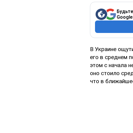
Будьте
Google
В Украине ощу
его в среднем п
этом с начала н
оно стоило сред
что в ближайше