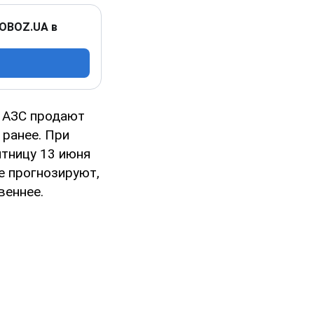
 OBOZ.UA в
е АЗС продают
 ранее. При
ятницу 13 июня
де прогнозируют,
веннее.