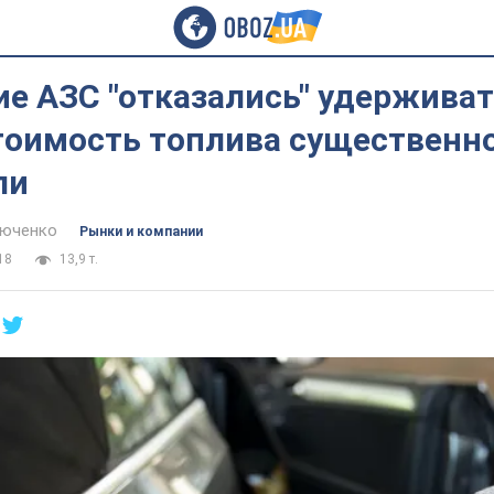
е АЗС "отказались" удерживат
стоимость топлива существенн
ли
тюченко
Рынки и компании
18
13,9 т.