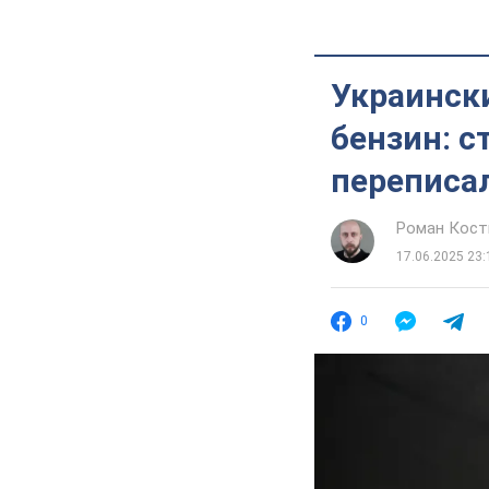
Украински
бензин: 
переписа
Роман Кос
17.06.2025 23:
0