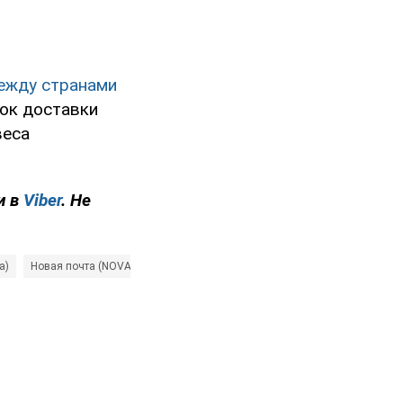
между странами
рок доставки
веса
и в
Viber
. Не
а)
Новая почта (NOVA)