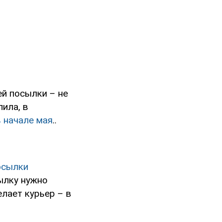
й посылки – не
ила, в
в начале мая
..
осылки
сылку нужно
елает курьер – в