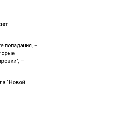
дет
е попадания, –
оторые
ровки", –
ла "Новой