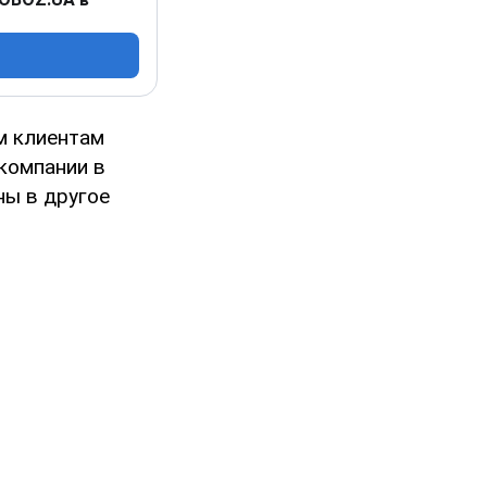
м клиентам
компании в
ны в другое