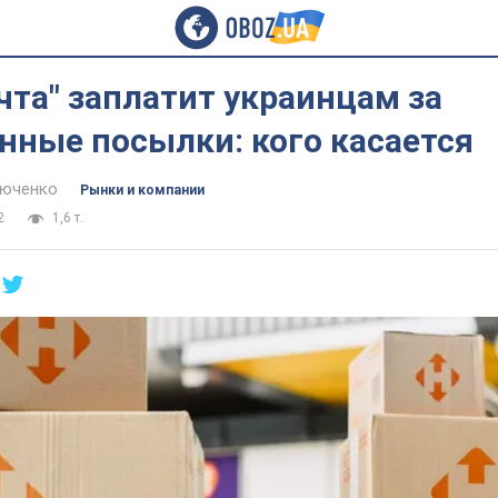
чта" заплатит украинцам за
нные посылки: кого касается
тюченко
Рынки и компании
2
1,6 т.