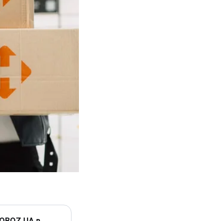
 OBOZ.UA в