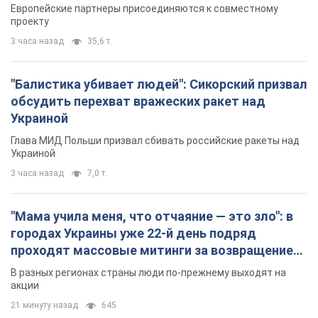
Видео
Европейские партнеры присоединяются к совместному
проекту
3 часа назад
35,6 т.
"Балистика убивает людей": Сикорский призвал
обсудить перехват вражеских ракет над
Украиной
Глава МИД Польши призвал сбивать российские ракеты над
Украиной
3 часа назад
7,0 т.
"Мама учила меня, что отчаяние — это зло": в
городах Украины уже 22-й день подряд
проходят массовые митинги за возвращение
Федорова. Фото и видео
В разных регионах страны люди по-прежнему выходят на
акции
21 минуту назад
645