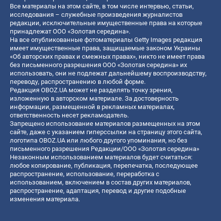
Все материалы на этом сайте, в том числе интервью, статьи,
исследования – служебные произведения журналистов
редакции, исключительные имущественные права на которые
принадлежат ООО «Золотая середина».
На все опубликованные фотоматериалы Getty Images редакция
имеет имущественные права, защищаемые законом Украины
«Об авторских правах и смежных правах», никто не имеет права
без письменного разрешения ООО «Золотая середина» их
использовать, они не подлежат дальнейшему воспроизводству,
переводу, распространению в любой форме.
Редакция OBOZ.UA может не разделять точку зрения,
изложенную в авторском материале. За достоверность
информации, размещенной в рекламных материалах,
ответственность несет рекламодатель.
Запрещено использование материалов размещенных на этом
сайте, даже с указанием гиперссылки на страницу этого сайта,
логотипа OBOZ.UA или любого другого упоминания, но без
письменного разрешения Редакции/ООО «Золотая середина»
Незаконным использованием материалов будет считаться:
любое копирование, публикация, перепечатка, последующее
распространение, использование, переработка с
использованием, включением в состав других материалов,
распространение, адаптация, перевод и другие подобные
изменения материала.