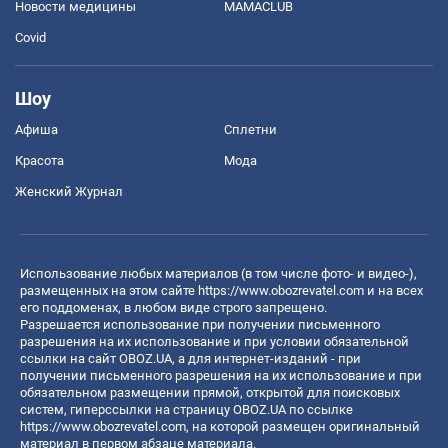
Новости медицины
MAMACLUB
Covid
Шоу
Афиша
Сплетни
Красота
Мода
Женский Журнал
Использование любых материалов (в том числе фото- и видео-),
размещенных на этом сайте
https://www.obozrevatel.com
и на всех
его поддоменах, в любом виде строго запрещено.
Разрешается использование при получении письменного
разрешения на их использование и при условии обязательной
ссылки на сайт OBOZ.UA, а для интернет-изданий - при
получении письменного разрешения на их использование и при
обязательном размещении прямой, открытой для поисковых
систем, гиперссылки на страницу OBOZ.UA по ссылке
https://www.obozrevatel.com
, на которой размещен оригинальный
материал в первом абзаце материала.