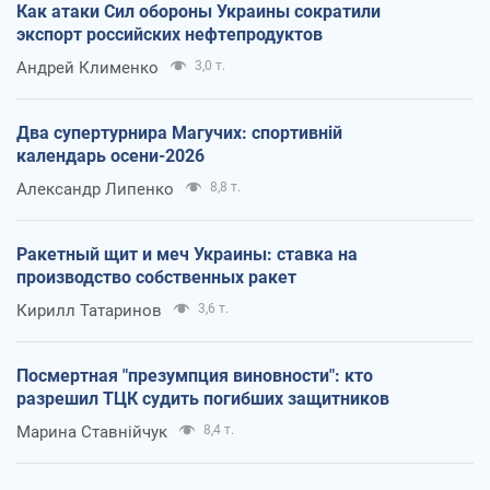
Как атаки Сил обороны Украины сократили
экспорт российских нефтепродуктов
Андрей Клименко
3,0 т.
Два супертурнира Магучих: спортивній
календарь осени-2026
Александр Липенко
8,8 т.
Ракетный щит и меч Украины: ставка на
производство собственных ракет
Кирилл Татаринов
3,6 т.
Посмертная "презумпция виновности": кто
разрешил ТЦК судить погибших защитников
Марина Ставнійчук
8,4 т.