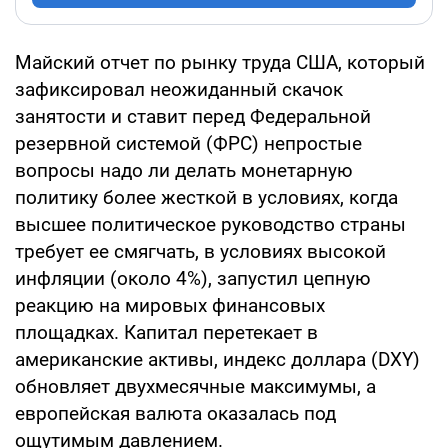
Майский отчет по рынку труда США, который
зафиксировал неожиданный скачок
занятости и ставит перед Федеральной
резервной системой (ФРС) непростые
вопросы надо ли делать монетарную
политику более жесткой в условиях, когда
высшее политическое руководство страны
требует ее смягчать, в условиях высокой
инфляции (около 4%), запустил цепную
реакцию на мировых финансовых
площадках. Капитал перетекает в
американские активы, индекс доллара (DXY)
обновляет двухмесячные максимумы, а
европейская валюта оказалась под
ощутимым давлением.