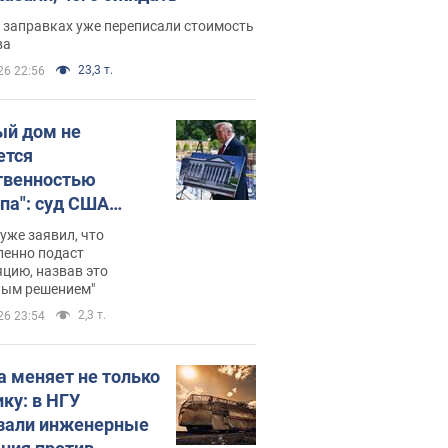
 заправках уже переписали стоимость
ва
23,3 т.
26 22:56
ый дом не
ется
твенностью
па": суд США
становил
уже заявил, что
ительство
ленно подаст
цию, назвав это
ного зала
ным решением"
мостью 400 млн
2,3 т.
26 23:54
аров
а меняет не только
ику: в НГУ
зали инженерные