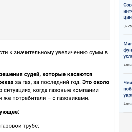
Сов
инт
цин
или
Викт
Тра
Мин
фун
ти к значительному увеличению сумм в
усл
вое
Алек
решения судей, которые касаются
ежках
за газ, за последний год.
Это около
Чей
поб
о ситуациях, когда газовые компании
укр
и же потребители – с газовиками.
чин
Алек
наз
дующее:
газовой трубе;