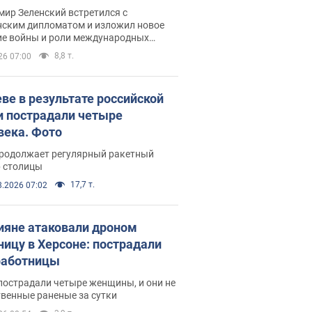
рвью с Безсмертным
ир Зеленский встретился с
нским дипломатом и изложил новое
ие войны и роли международных
ров в борьбе с Россией
8,8 т.
26 07:00
еве в результате российской
и пострадали четыре
века. Фото
продолжает регулярный ракетный
р столицы
17,7 т.
8.2026 07:02
ияне атаковали дроном
ницу в Херсоне: пострадали
аботницы
пострадали четыре женщины, и они не
венные раненые за сутки