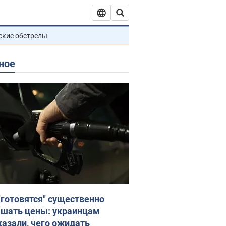
ские обстрелы
ное
"готовятся" существенно
шать цены: украинцам
казали, чего ожидать