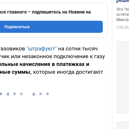
реше
росс
Это "
рсе главного – подпишитесь на Новини на
дрон
эстети
Макса
Подписаться
7.08.20
газовиков
"штрафуют"
на сотни тысяч
чик или незаконное подключение к газу
ельные начисления в платежках и
мные суммы,
которые иногда достигают
идео дня