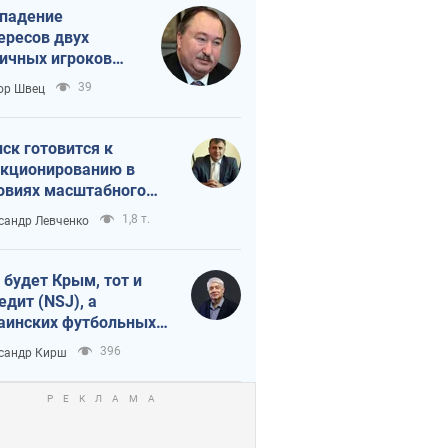
падение
ересов двух
ичных игроков
 тайный план
39
ор Швец
мпа и Путина?
ск готовится к
кционированию в
овиях масштабного
нного кризиса
1,8 т.
сандр Левченко
 будет Крым, тот и
едит (NSJ), а
аинских футбольных
овников могут
396
сандр Кирш
вать убийцами