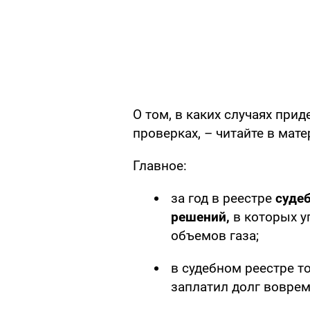
О том, в каких случаях прид
проверках, – читайте в мат
Главное:
за год в реестре
суде
решений,
в которых у
объемов газа;
в судебном реестре то
заплатил долг воврем