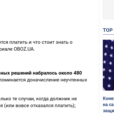
TO
ется платить и что стоит знать о
ериале OBOZ.UA.
бных решений набралось около 480
поминается доначисление неучтенных
Коне
лько те случаи, когда должник не
на с
я (или вовсе отказался платить);
защи