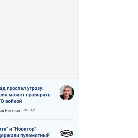
ад проспал угрозу:
сия может проверить
О войной
4,8 т.
ид Невзлин
рта" и "Новатор"
ержали пулеметный