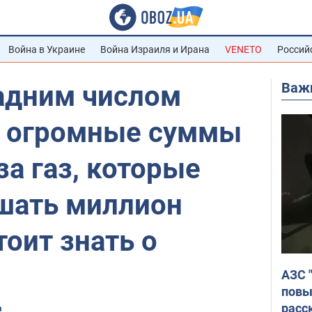
Война в Украине
Война Израиля и Ирана
VENETO
Россий
Важ
адним числом
 огромные суммы
за газ, которые
шать миллион
тоит знать о
АЗС 
повы
расс
а