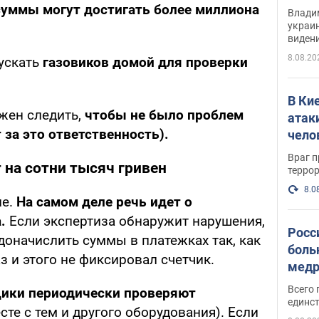
Инте
суммы могут достигать более миллиона
Владим
украи
виден
партне
8.08.20
ускать
газовиков домой для проверки
В Ки
жен следить,
чтобы не было проблем
атак
 за это ответственность).
чело
Враг 
 на сотни тысяч гривен
терро
8.0
е.
На самом деле речь идет о
а.
Если экспертиза обнаружит нарушения,
Росс
доначислить суммы в платежках так, как
боль
з и этого не фиксировал счетчик.
медр
Всего 
ики периодически проверяют
единст
сте с тем и другого оборудования). Если