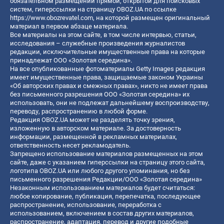
обязательном размещении прямой, открытой для поисковых
систем, гиперссылки на страницу OBOZ.UA по ссылке
https://www.obozrevatel.com
, на которой размещен оригинальный
материал в первом абзаце материала.
Все материалы на этом сайте, в том числе интервью, статьи,
исследования – служебные произведения журналистов
редакции, исключительные имущественные права на которые
принадлежат ООО «Золотая середина».
На все опубликованные фотоматериалы Getty Images редакция
имеет имущественные права, защищаемые законом Украины
«Об авторских правах и смежных правах», никто не имеет права
без письменного разрешения ООО «Золотая середина» их
использовать, они не подлежат дальнейшему воспроизводству,
переводу, распространению в любой форме.
Редакция OBOZ.UA может не разделять точку зрения,
изложенную в авторском материале. За достоверность
информации, размещенной в рекламных материалах,
ответственность несет рекламодатель.
Запрещено использование материалов размещенных на этом
сайте, даже с указанием гиперссылки на страницу этого сайта,
логотипа OBOZ.UA или любого другого упоминания, но без
письменного разрешения Редакции/ООО «Золотая середина»
Незаконным использованием материалов будет считаться:
любое копирование, публикация, перепечатка, последующее
распространение, использование, переработка с
использованием, включением в состав других материалов,
распространение, адаптация, перевод и другие подобные