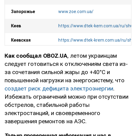
Запорожье
www.zoe.com.ua/
Киев
https://www.dtek-kem.com.ua/ru/shu
Киевская
https://www.dtek-krem.com.ua/ru/sh
область
Как сообщал OBOZ.UA
, летом украинцам
Кировоградская
https://kiroe.com.ua/electricity-blacko
следует готовиться к отключениям света из-
область
за сочетания сильной жары до +40°C и
повышенной нагрузки на энергосистему, что
Львов и
https://info.loe.lviv.ua/
(только в перс
создает риск дефицита электроэнергии
.
область
кабинете)
Избежать ограничений можно при отсутствии
обстрелов, стабильной работы
Николаев и
https://off.energy.mk.ua/
электростанций, и своевременного
область
завершения ремонтов на АЭС.
Одесса и
https://www.dtek-oem.com.ua/ru/shu
Только проверенная информация у нас в