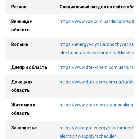
Регион
Специальный раздел на сайте облэ
Винница и
https://www.voe.com.ua/disconnection
область
Волынь
https://energy.volyn.ua/spozhyvacham/
elektropostachanni/hrafik-vidkliuchen
Днепр и область
https://www.dtek-dnem.com.ua/ru/sh
Донецкая
https://www.dtek-dem.com.ua/ru/shu
область
Житомир и
https://www.ztoe.com.ua/unhooking-s
область
Закарпатье
https://zakarpat.energy/customers/bre
electricity-supply/schedule/