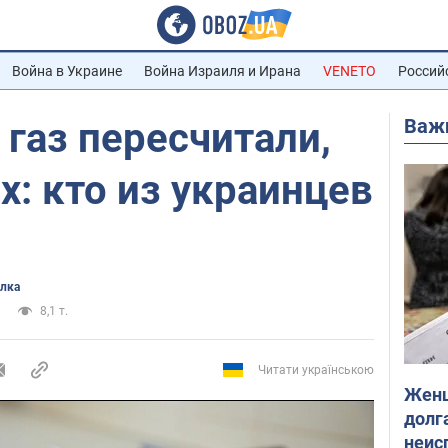
Война в Украине
Война Израиля и Ирана
VENETO
Россий
Важ
 газ пересчитали,
х: кто из украинцев
лка
8,1 т.
Читати українською
Женщ
долга
неис