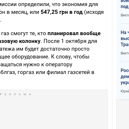
вой
миссии определили, что экономия для
под
рн в месяц, или
547,25 грн в год
(исходя
кри
Викт
лог
.
На 
газ смогут те, кто
планировал вообще
выс
азовую колонку
. После 1 октября для
Тра
тежа им будет достаточно просто
Викт
ее оборудование. К слову, чтобы
ращаться нужно к оператору
Рос
облгаз, горгаз или филиал газсетей в
дем
укр
сто
Юрий