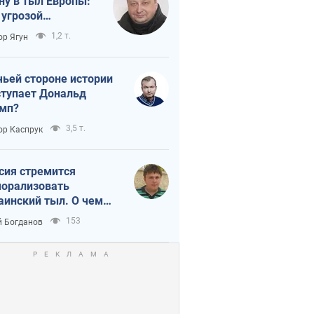
ну в тыл Европы:
 угрозой
тическая
1,2 т.
ор Ягун
истика
чьей стороне истории
тупает Дональд
мп?
3,5 т.
ор Каспрук
сия стремится
орализовать
аинский тыл. О чем
ит себе напомнить
153
 Богданов