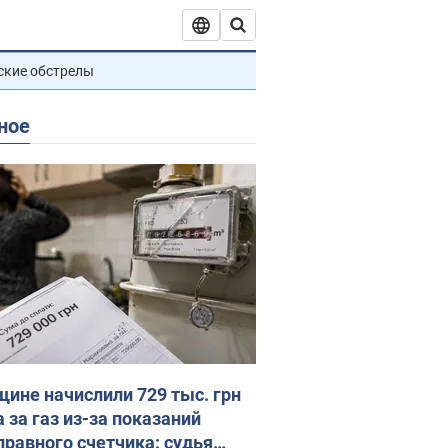
ские обстрелы
ное
ине начислили 729 тыс. грн
 за газ из-за показаний
правного счетчика: судья