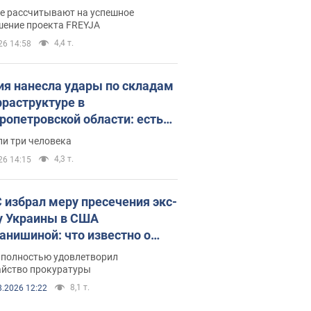
раммы FREYJA: какие
ве рассчитывают на успешное
ния готовятся
шение проекта FREYJA
4,4 т.
26 14:58
ия нанесла удары по складам
фраструктуре в
ропетровской области: есть
бшие и раненые. Фото
ли три человека
4,3 т.
26 14:15
 избрал меру пресечения экс-
у Украины в США
анишиной: что известно о
е полностью удовлетворил
айство прокуратуры
8,1 т.
8.2026 12:22