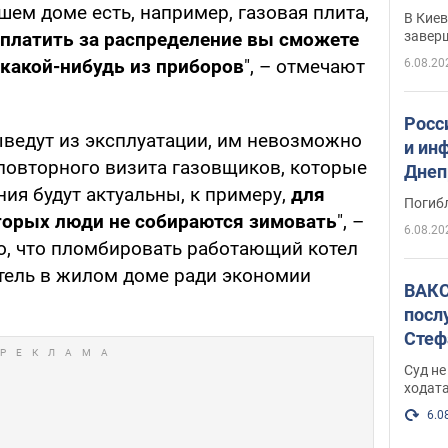
прог
ашем доме есть, например, газовая плита,
В Кие
реше
завер
платить за распределение вы сможете
 какой-нибудь из приборов
", – отмечают
6.08.20
Росс
ыведут из эксплуатации, им невозможно
и ин
 повторного визита газовщиков, которые
Днеп
ия будут актуальны, к примеру,
для
поги
Погиб
которых люди не собираются зимовать
", –
6.08.20
о, что пломбировать работающий котел
тель в жилом доме ради экономии
ВАКС
посл
Стеф
деле
Суд н
ходат
6.0