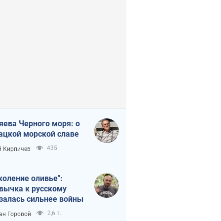
яева Черного моря: о
ацкой морской славе
435
 Кирпичев
коление оливье":
вычка к русскому
залась сильнее войны
2,6 т.
ан Горовой