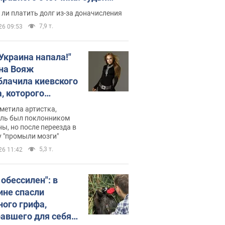
с неожиданное решение
ли платить долг из-за доначисления
7,9 т.
26 09:53
 Украина напала!"
на Вояж
блачила киевского
, которого
омбировали": он
метила артистка,
 русского не знал,
ель был поклонником
ы, но после переезда в
перь хочет
 "промыли мозги"
цида украинцев
5,3 т.
26 11:42
 обессилен": в
ине спасли
ного грифа,
авшего для себя