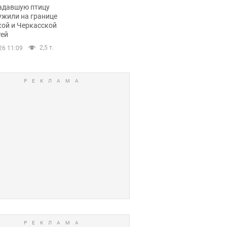
пичный маршрут.
адавшую птицу
ужили на границе
кой и Черкасской
тей
2,5 т.
26 11:09