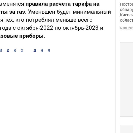
нети
изменятся
правила расчета тарифа на
Постр
Фото
обнар
аты за газ
. Уменьшен будет минимальный
Киевс
я тех, кто потреблял меньше всего
облас
года с октября-2022 по октябрь-2023 и
6.08.20
азовые приборы
.
идео дня