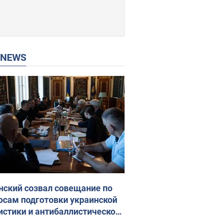
P NEWS
нский созвал совещание по
осам подготовки украинской
истики и антибаллистической