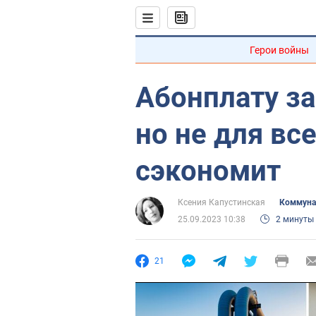
Герои войны
Абонплату за
но не для все
сэкономит
Ксения Капустинская
Коммуна
25.09.2023 10:38
2 минуты
21