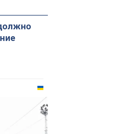
 должно
ение