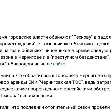
емя городские власти обвиняют "Технову" в задо
 происхождения", в компании же объясняют долг
ля на газ и обвиняют чиновников в срыве следую
езона в Чернигове и в "преступном бездействии".
ова" обнародована на ее
сайте
.
мнили, что обратились к горсовету Чернигова с 
овор аренды ЕИК "Черниговская ТЭС", ведь затра
 содержание поврежденного российскими обстре
"Технова" непосильными.
тили, что последний отопительный сезон провели