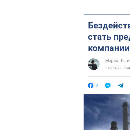
Бездейст
стать пре
компании 
Мария Шевч
3.08.2023 13:4
0