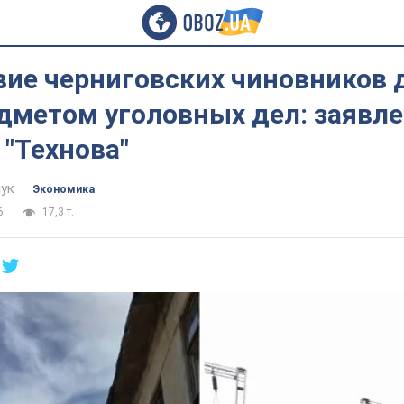
вие черниговских чиновников
дметом уголовных дел: заявл
"Технова"
ук
Экономика
6
17,3 т.