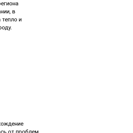
региона
нии, в
 тепло и
роду.
хождение
ось от проблем