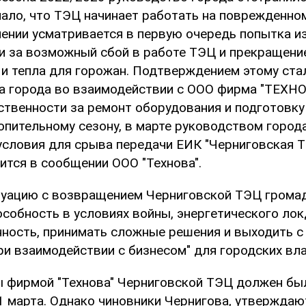
мало, что ТЭЦ начинает работать на поврежденно
нении усматривается в первую очередь попытка и
и за возможный сбой в работе ТЭЦ и прекращени
 и тепла для горожан. Подтверждением этому ст
а города во взаимодействии с ООО фирма "ТЕХНО
ственности за ремонт оборудования и подготовку
пительному сезону, в марте руководством город
условия для срыва передачи ЕИК "Черниговская 
рится в сообщении ООО "Технова".
туацию с возвращением Черниговской ТЭЦ грома
собность в условиях войны, энергетического лок
нность, принимать сложные решения и выходить 
и взаимодействии с бизнесом" для городских вла
 фирмой "Технова" Черниговской ТЭЦ должен бы
1 марта. Однако чиновники Чернигова, утверждаю