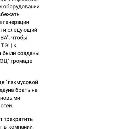
м оборудовании.
збежать
е генерации
ал и следующий
ВА", чтобы
 ТЭЦ к
а были созданы
ТЭЦ" громаде
де "лакмусовой
дауна брать на
с новыми
стей.
л прекратить
т в компании,