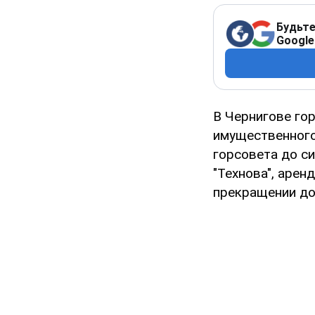
Будьте
Google
В Чернигове го
имущественного
горсовета до си
"Технова", арен
прекращении до