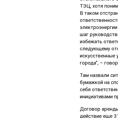
ТЭЦ, хотя пони
В таком отстра
ответственност
электроэнергии
шаг руководств
избежать ответ
следующему ото
искусственные 
города", – гово
Там назвали си
бумажкой на спо
себя ответстве
инициативами пр
Договор аренды
действие еще 3