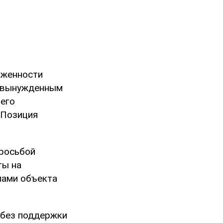
лженности
и вынужденным
щего
 Позиция
просьбой
ты на
лами объекта
 без поддержки