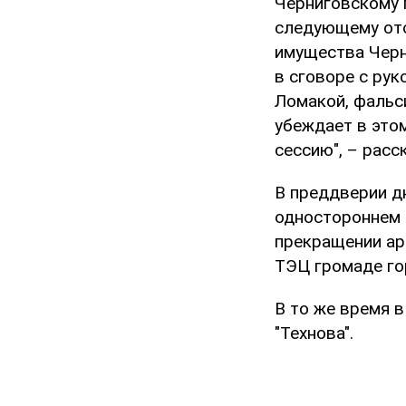
Черниговскому 
следующему ото
имущества Черн
в сговоре с ру
Ломакой, фальс
убеждает в это
сессию", – расс
В преддверии д
одностороннем 
прекращении ар
ТЭЦ громаде го
В то же время 
"Технова".