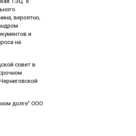
кая ТЭЦ" к
ьного
ина, вероятно,
сандром
окументов и
проса на
дской совет в
осрочном
 Черниговской
ьном долге" ООО