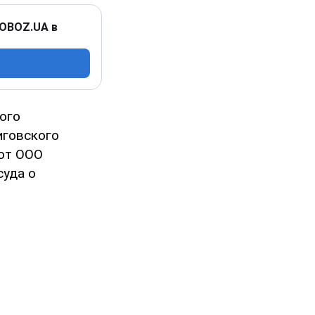
 OBOZ.UA в
ого
иговского
 от ООО
суда о