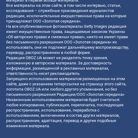
материал в первом абзаце материала.
Все материалы на этом сайте, в том числе интервью, статьи,
исследования – служебные произведения журналистов
редакции, исключительные имущественные права на которые
принадлежат ООО «Золотая середина».
На все опубликованные фотоматериалы Getty Images редакция
имеет имущественные права, защищаемые законом Украины
«Об авторских правах и смежных правах», никто не имеет права
без письменного разрешения ООО «Золотая середина» их
использовать, они не подлежат дальнейшему воспроизводству,
переводу, распространению в любой форме.
Редакция OBOZ.UA может не разделять точку зрения,
изложенную в авторском материале. За достоверность
информации, размещенной в рекламных материалах,
ответственность несет рекламодатель.
Запрещено использование материалов размещенных на этом
сайте, даже с указанием гиперссылки на страницу этого сайта,
логотипа OBOZ.UA или любого другого упоминания, но без
письменного разрешения Редакции/ООО «Золотая середина»
Незаконным использованием материалов будет считаться:
любое копирование, публикация, перепечатка, последующее
распространение, использование, переработка с
использованием, включением в состав других материалов,
распространение, адаптация, перевод и другие подобные
изменения материала.