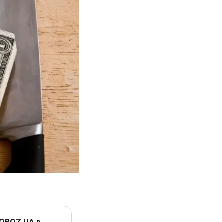
 OBOZ.UA в