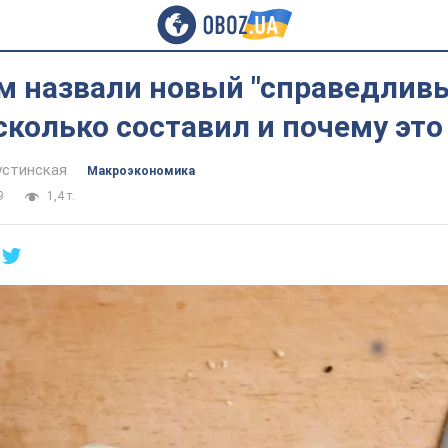
м назвали новый "справедливы
сколько составил и почему это
устинская
Mакроэкономика
9
1,4 т.