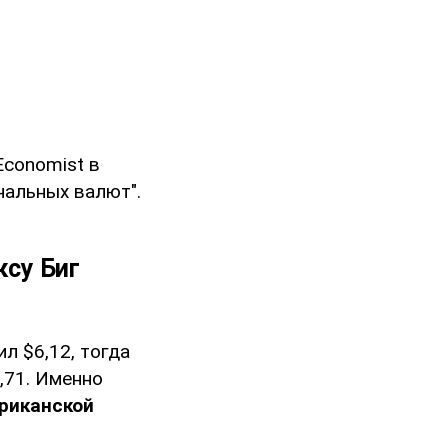
Economist в
нальных валют".
ксу Биг
л $6,12, тогда
2,71. Именно
риканской