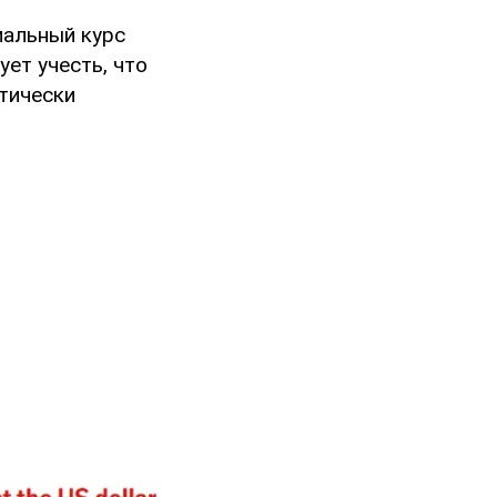
иальный курс
ует учесть, что
етически