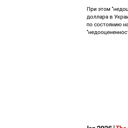
При этом "недоц
доллара в Украи
по состоянию н
"недооцененност