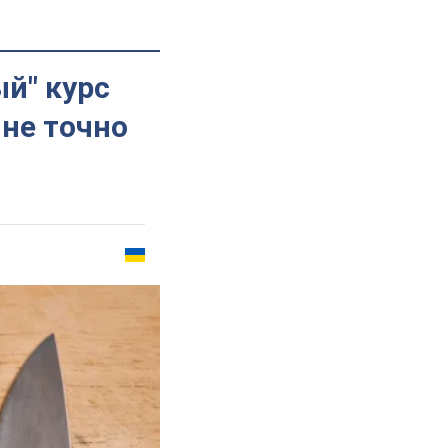
й" курс
 не точно