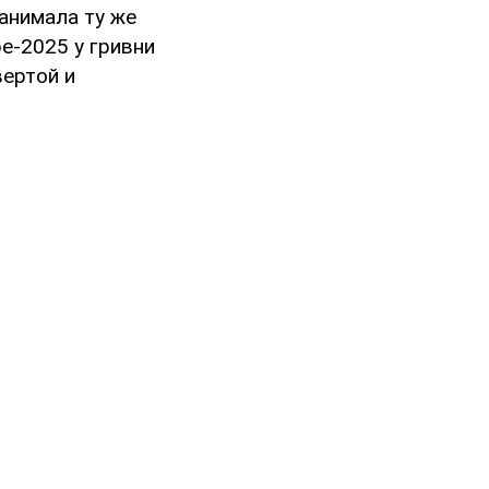
занимала ту же
ре-2025 у гривни
вертой и