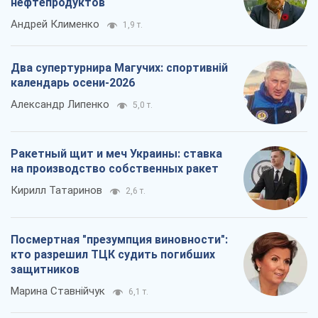
нефтепродуктов
Андрей Клименко
1,9 т.
Два супертурнира Магучих: спортивній
календарь осени-2026
Александр Липенко
5,0 т.
Ракетный щит и меч Украины: ставка
на производство собственных ракет
Кирилл Татаринов
2,6 т.
Посмертная "презумпция виновности":
кто разрешил ТЦК судить погибших
защитников
Марина Ставнійчук
6,1 т.