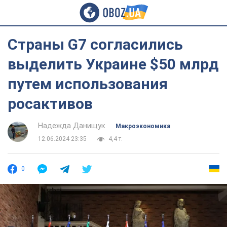
Страны G7 согласились
выделить Украине $50 млрд
путем использования
росактивов
Надежда Данищук
Mакроэкономика
12.06.2024 23:35
4,4 т.
0