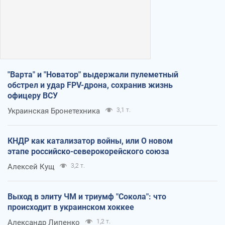
"Варта" и "Новатор" выдержали пулеметный
обстрел и удар FPV-дрона, сохранив жизнь
офицеру ВСУ
Украинская Бронетехника
3,1 т.
КНДР как катализатор войны, или О новом
этапе российско-северокорейского союза
Алексей Кущ
3,2 т.
Выход в элиту ЧМ и триумф "Сокола": что
происходит в украинском хоккее
Александр Липенко
1,2 т.