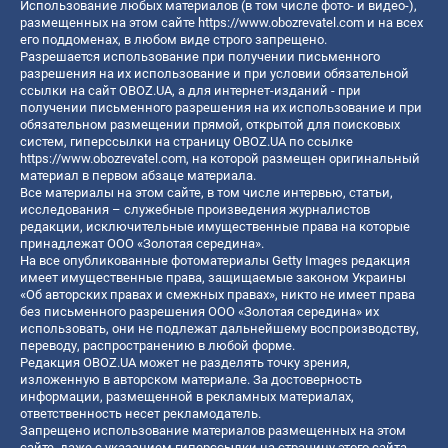
Использование любых материалов (в том числе фото- и видео-),
размещенных на этом сайте
https://www.obozrevatel.com
и на всех
его поддоменах, в любом виде строго запрещено.
Разрешается использование при получении письменного
разрешения на их использование и при условии обязательной
ссылки на сайт OBOZ.UA, а для интернет-изданий - при
получении письменного разрешения на их использование и при
обязательном размещении прямой, открытой для поисковых
систем, гиперссылки на страницу OBOZ.UA по ссылке
https://www.obozrevatel.com
, на которой размещен оригинальный
материал в первом абзаце материала.
Все материалы на этом сайте, в том числе интервью, статьи,
исследования – служебные произведения журналистов
редакции, исключительные имущественные права на которые
принадлежат ООО «Золотая середина».
На все опубликованные фотоматериалы Getty Images редакция
имеет имущественные права, защищаемые законом Украины
«Об авторских правах и смежных правах», никто не имеет права
без письменного разрешения ООО «Золотая середина» их
использовать, они не подлежат дальнейшему воспроизводству,
переводу, распространению в любой форме.
Редакция OBOZ.UA может не разделять точку зрения,
изложенную в авторском материале. За достоверность
информации, размещенной в рекламных материалах,
ответственность несет рекламодатель.
Запрещено использование материалов размещенных на этом
сайте, даже с указанием гиперссылки на страницу этого сайта,