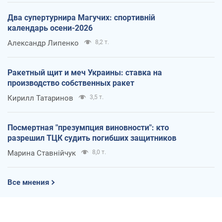
Два супертурнира Магучих: спортивній
календарь осени-2026
Александр Липенко
8,2 т.
Ракетный щит и меч Украины: ставка на
производство собственных ракет
Кирилл Татаринов
3,5 т.
Посмертная "презумпция виновности": кто
разрешил ТЦК судить погибших защитников
Марина Ставнійчук
8,0 т.
Все мнения