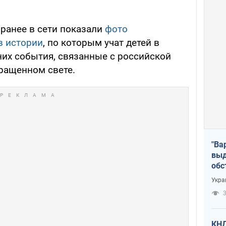
, ранее в сети показали
фото
в истории
, по которым учат детей в
них события, связанные с российской
вращенном свете.
"Ва
выд
обс
дро
Укра
офи
3
КНД