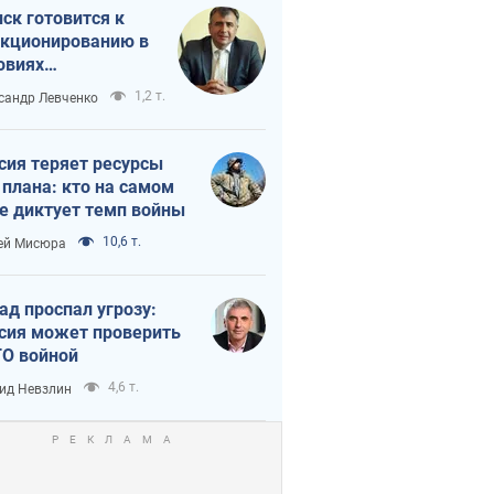
ск готовится к
кционированию в
овиях
штабного
1,2 т.
сандр Левченко
нного кризиса
сия теряет ресурсы
 плана: кто на самом
е диктует темп войны
10,6 т.
ей Мисюра
ад проспал угрозу:
сия может проверить
О войной
4,6 т.
ид Невзлин