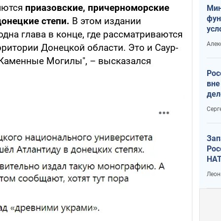
ляются
приазовские, причерноморские
Мин
фун
донецкие степи.
В этом издании
усл
дна глава в конце, где рассматриваются
мас
Алек
ритории Донецкой области. Это и Саур-
вое
 Каменные Могилы", – высказался
Рос
вне
дел
Серг
Зап
Рос
НАТ
Леон