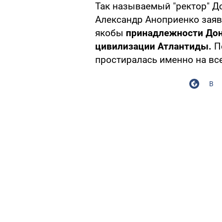
Так называемый "ректор" Д
Александр Аноприенко заяв
якобы
принадлежности Дон
цивилизации Атлантиды.
Пс
простиралась именно на все
В