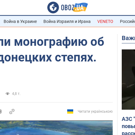
Война в Украине
Война Израиля и Ирана
VENETO
Россий
Важ
али монографию об
донецких степях.
4,8 т.
Читати українською
АЗС 
повы
расс