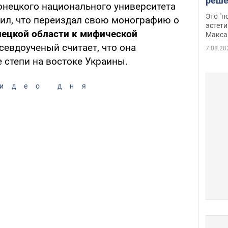
реше
онецкого национального университета
росс
Это "
ил, что переиздал свою монографию о
дрон
эстети
ецкой области к мифической
Макса
евдоученый считает, что она
7.08.20
 степи на востоке Украины.
идео дня