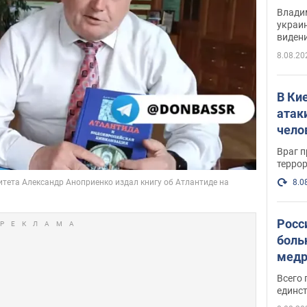
Инте
Владим
украи
виден
партне
8.08.20
В Ки
атак
чело
Враг 
терро
8.0
Росс
боль
медр
Всего 
единст