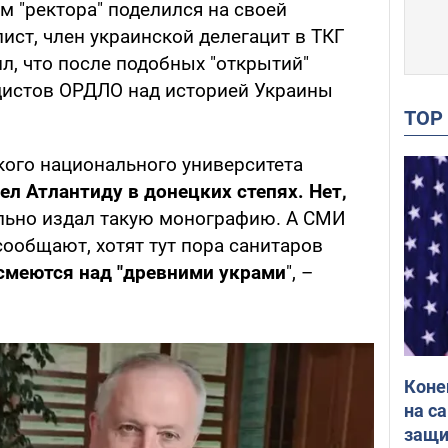
м "ректора" поделился на своей
ист, член украинской делегацит в ТКГ
л, что после подобных "открытий"
истов ОРДЛО над историей Украины
TO
кого национального университета
л Атлантиду в донецких степях. Нет,
льно издал такую монографию. А СМИ
сообщают, хотят тут пора санитаров
смеются над "древними украми
", –
Коне
на с
защи