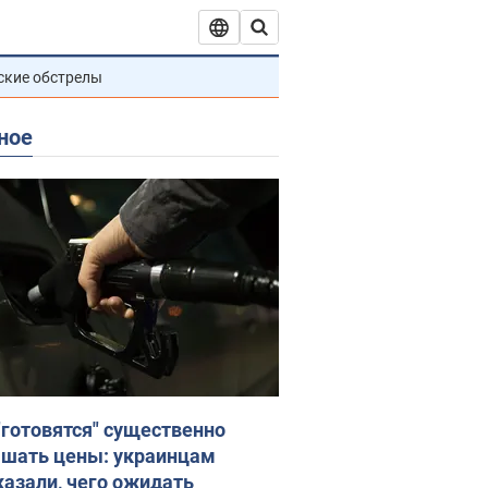
ские обстрелы
ное
"готовятся" существенно
шать цены: украинцам
казали, чего ожидать