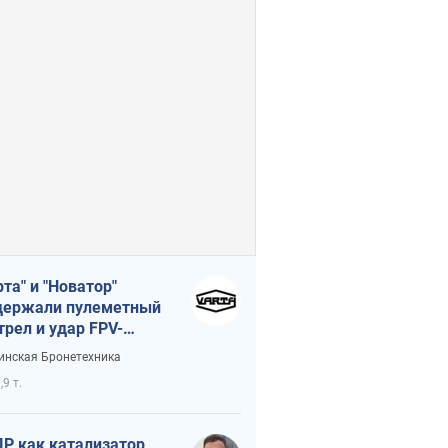
рта" и "Новатор"
ержали пулеметный
трел и удар FPV-
на, сохранив жизнь
инская Бронетехника
церу ВСУ
,9 т.
Р как катализатор