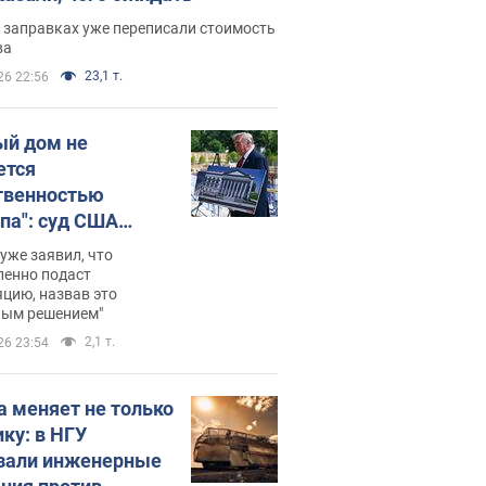
 заправках уже переписали стоимость
ва
23,1 т.
26 22:56
ый дом не
ется
твенностью
па": суд США
становил
уже заявил, что
ительство
ленно подаст
цию, назвав это
ного зала
ным решением"
мостью 400 млн
2,1 т.
26 23:54
аров
а меняет не только
ику: в НГУ
зали инженерные