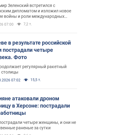
рвью с Безсмертным
ир Зеленский встретился с
нским дипломатом и изложил новое
ие войны и роли международных
ров в борьбе с Россией
7,2 т.
26 07:00
еве в результате российской
и пострадали четыре
века. Фото
продолжает регулярный ракетный
р столицы
15,5 т.
8.2026 07:02
ияне атаковали дроном
ницу в Херсоне: пострадали
аботницы
пострадали четыре женщины, и они не
венные раненые за сутки