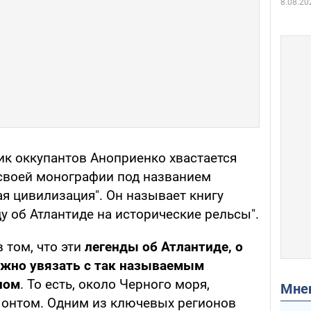
8.08.20
ик оккупантов Аноприенко хвастается
воей монографии под названием
я цивилизация". Он называет книгу
у об Атлантиде на исторические рельсы".
 том, что эти
легенды об Атлантиде, о
ожно увязать с так называемым
ном
. То есть, около Черного моря,
Мн
Понтом. Одним из ключевых регионов