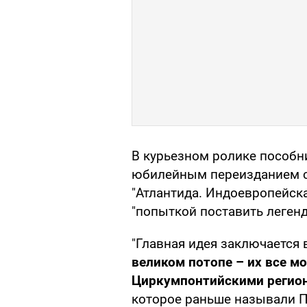
В курьезном ролике пособн
юбилейным переизданием с
"Атлантида. Индоевропейска
"попыткой поставить легенд
"Главная идея заключается в
великом потопе – их все м
Циркумпонтийскими регио
которое раньше называли 