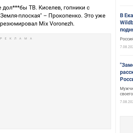
 дол***бы ТВ. Киселев, гопники с
В Ек
"Земля-плоская" – Прокопенко. Это уже
Wildb
 резюмировал Mix Voronezh.
подн
Росси
7.08.20
"Зам
расс
Росс
Фото
Мужчи
своего
7.08.20