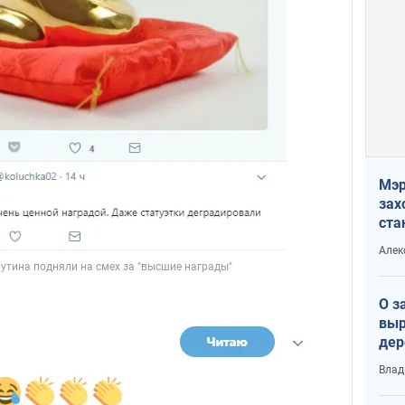
Мэр
зах
ста
и н
Алек
рей
О з
выр
дер
что
Влад
Тер