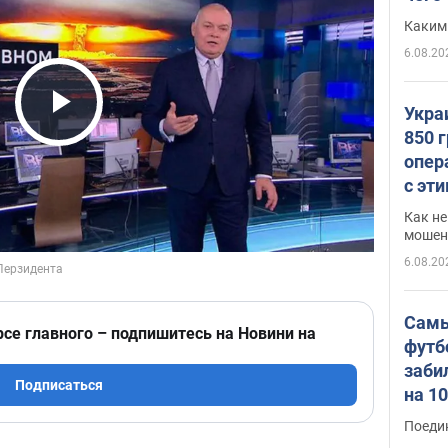
Каким
6.08.20
Укра
Play Video
850 
опер
с эт
Как не
мошен
6.08.20
Самы
рсе главного – подпишитесь на Новини на
футб
заби
Подписаться
на 1
Виде
Поеди