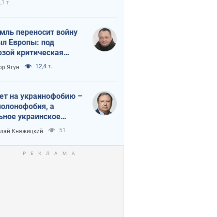
,1 т.
мль переносит войну
ыл Европы: под
озой критическая
истика
12,4 т.
ор Ягун
ет на украинофобию –
полонофобия, а
ьное украинское
ударство
51
лай Княжицкий