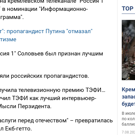
 на кремлевском телеканале "Россия 1"
TO
7 в номинации "Информационно-
ограмма".
": пропагандист Путина "отмазал"
отизме
ссия 1" Соловьев был признан лучшим
еяли российских пропагандистов.
Крем
получила телевизионную премию ТЭФИ…
запа
лучил ТЭФИ как лучший интервьюер-
буде
пометчик", – пишет блогер Мысли Перзидента‏.
В июле
по ко
заслуги перед отечеством" – превратилась
балли
л Екб-гетто.
7.08.20