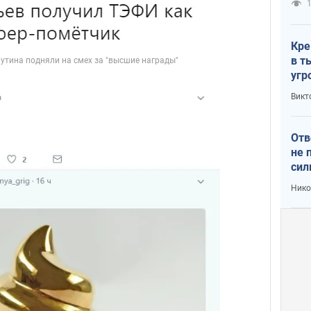
1
Кре
в т
угр
лог
Викт
Отв
не 
сил
гос
Нико