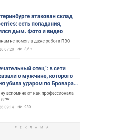
атеринбурге атакован склад
erries: есть попадания,
ялся дым. Фото и видео
янам не помогла даже работа ПВО
8,6 т.
26 07:20
ечательный отец": в сети
казали о мужчине, которого
ия убила ударом по Броварам.
ну вспоминают как профессионала
 дела
930
26 09:14