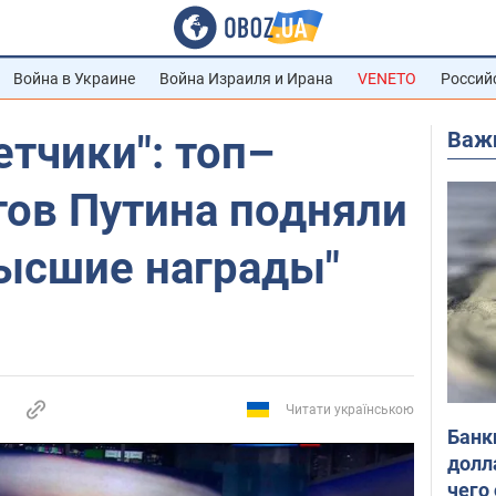
Война в Украине
Война Израиля и Ирана
VENETO
Россий
Важ
тчики": топ–
тов Путина подняли
высшие награды"
Читати українською
Банк
долл
чего