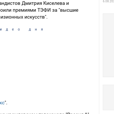
6.08.20
андистов Дмитрия Киселева и
тоили премиями ТЭФИ за "высшие
изионных искусств".
идео дня
кс
".