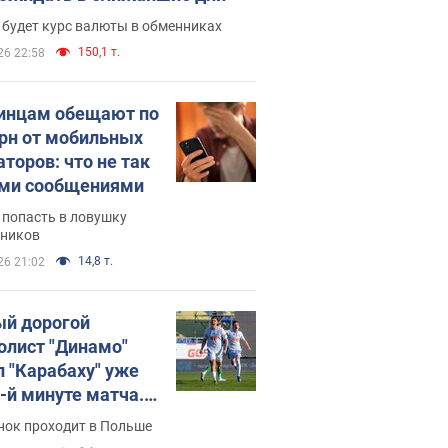
 будет курс валюты в обменниках
150,1 т.
26 22:58
инцам обещают по
грн от мобильных
аторов: что не так
ими сообщениями
 попасть в ловушку
ников
14,8 т.
26 21:02
й дорогой
олист "Динамо"
л "Карабаху" уже
0-й минуте матча.
о
нок проходит в Польше