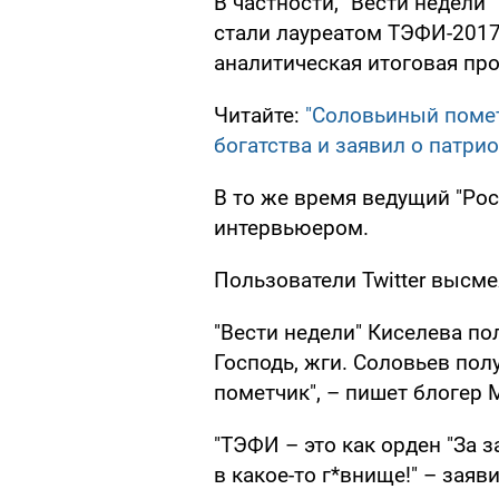
В частности, "Вести недели"
стали лауреатом ТЭФИ-201
аналитическая итоговая пр
Читайте:
"Соловьиный помет
богатства и заявил о патри
В то же время ведущий "Ро
интервьюером.
Пользователи Twitter высм
"Вести недели" Киселева 
Господь, жги. Соловьев по
"ТЭФИ – это как орден "За 
в какое-то г*внище!" – заяви