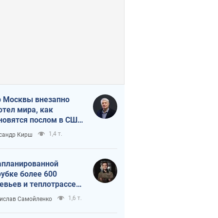
 Москвы внезапно
отел мира, как
новятся послом в США
овые украинские топ-
1,4 т.
сандр Кирш
тинги
апланированной
убке более 600
евьев и теплотрассе:
 происходит на
1,6 т.
ислав Самойленко
емках в Киеве