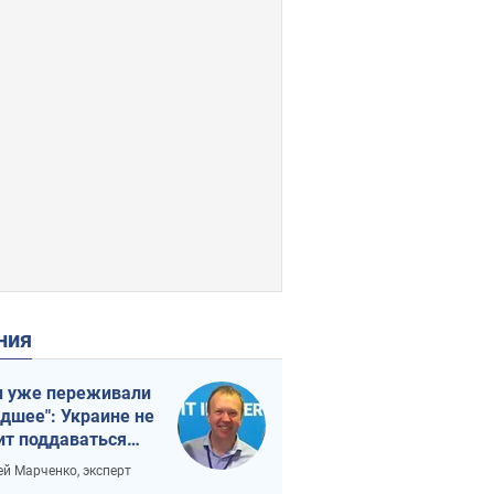
ения
 уже переживали
удшее": Украине не
ит поддаваться
аянию из-за
ей Марченко, эксперт
етного террора