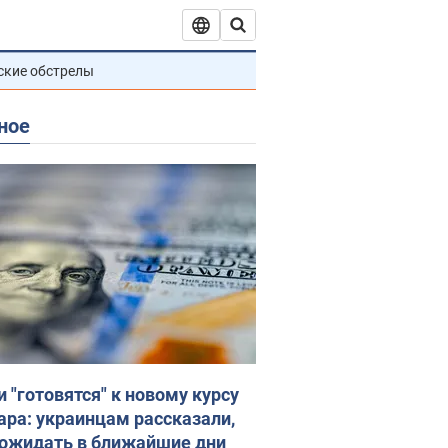
ские обстрелы
ное
и "готовятся" к новому курсу
ара: украинцам рассказали,
 ожидать в ближайшие дни