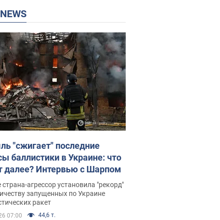
P NEWS
ль "сжигает" последние
сы баллистики в Украине: что
т далее? Интервью с Шарпом
 страна-агрессор установила "рекорд"
личеству запущенных по Украине
стических ракет
44,6 т.
26 07:00