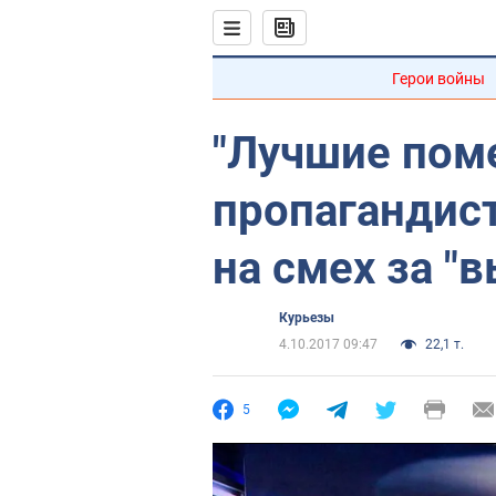
Герои войны
"Лучшие поме
пропагандис
на смех за "
Курьезы
4.10.2017 09:47
22,1 т.
5