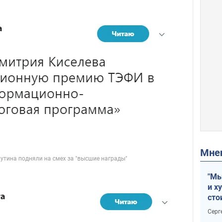
Мн
"Мы
и х
сто
отч
Серг
рак