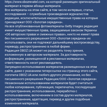
https://www.obozrevatel.com
, на которой размещен оригинальный
материал в первом абзаце материала.
Все материалы на этом сайте, в том числе интервью, статьи,
исследования – служебные произведения журналистов
редакции, исключительные имущественные права на которые
принадлежат ООО «Золотая середина».
На все опубликованные фотоматериалы Getty Images редакция
имеет имущественные права, защищаемые законом Украины
«Об авторских правах и смежных правах», никто не имеет права
без письменного разрешения ООО «Золотая середина» их
использовать, они не подлежат дальнейшему воспроизводству,
переводу, распространению в любой форме.
Редакция OBOZ.UA может не разделять точку зрения,
изложенную в авторском материале. За достоверность
информации, размещенной в рекламных материалах,
ответственность несет рекламодатель.
Запрещено использование материалов размещенных на этом
сайте, даже с указанием гиперссылки на страницу этого сайта,
логотипа OBOZ.UA или любого другого упоминания, но без
письменного разрешения Редакции/ООО «Золотая середина»
Незаконным использованием материалов будет считаться:
любое копирование, публикация, перепечатка, последующее
распространение, использование, переработка с
использованием, включением в состав других материалов,
распространение, адаптация, перевод и другие подобные
изменения материала.