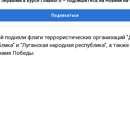
 первыми в курсе главного – подпишитесь на Новини на
Подписаться
й подняли флаги террористических организаций 
лика" и "Луганская народная республика", а такж
намя Победы.