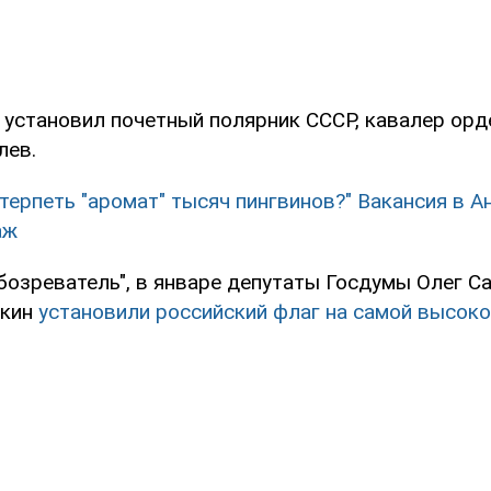
 установил почетный полярник СССР, кавалер ор
лев.
 терпеть "аромат" тысяч пингвинов?" Вакансия в 
аж
бозреватель", в январе депутаты Госдумы Олег С
якин
установили российский флаг на самой высоко