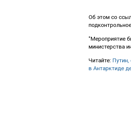
Об этом со ссы
подконтрольное
"Мероприятие б
министерства и
Читайте:
Путин,
в Антарктиде д