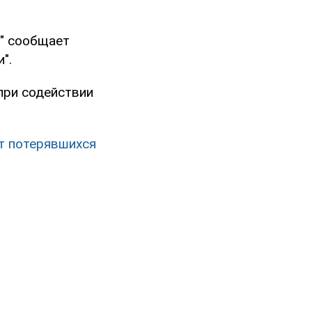
" сообщает
".
при содействии
ят потерявшихся