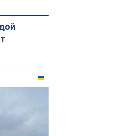
идой
кт