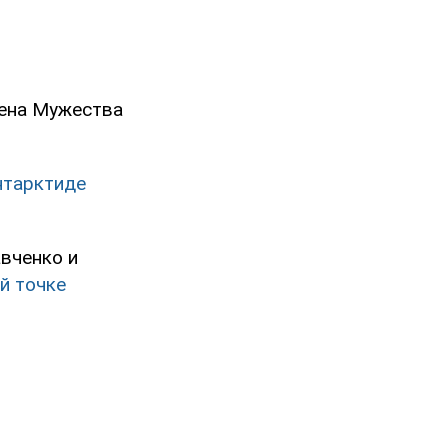
дена Мужества
Антарктиде
авченко и
й точке